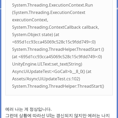
System.Threading.ExecutionContext.Run
(System.Threading.ExecutionContext
executionContext,
System.Threading.ContextCallback callback,
System.Object state) (at
<695d1cc93cca45069c528c15c9fdd749>:0)
System.Threading.ThreadHelper.ThreadStart ()
(at <695d1cc93cca45069c528c15c9fdd749>:0)
UnityEngine.UI.Text:set_text(String)
AsyncUiUpdateTest:<GoCall>b__8_0() (at
Assets/AsyncUiUpdateTest.cs:102)
System.Threading.ThreadHelper:ThreadStart()
에러 나는 게 정상입니다.
그런데 상황에 따라선 UI는 갱신되지 않지만 에러는 나지