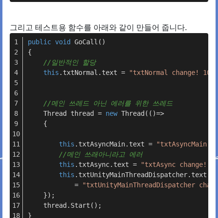
그리고 테스트용 함수를 아래와 같이 만들어 줍니다.
public
void
GoCall
()
{
//일반적인 할당
this
.txtNormal.text = 
"txtNormal change! 101
//메인 쓰레드 아닌 에러를 위한 쓰레드
    Thread thread = 
new
 Thread(()=> 
    {
this
.txtAsyncMain.text = 
"txtAsyncMain c
//메인 쓰래아니라고 에러
this
.txtAsync.text = 
"txtAsync change! 1
this
.txtUnityMainThreadDispatcher.text 
            = 
"txtUnityMainThreadDispatcher chan
    });
    thread.Start();
}