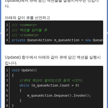
Update()에서 큐에 담긴 액션들을 실행시켜주는 것입니
다.
아래와 같이 큐를 선언하고
///
<summary>
///
 액션을 담아둘 큐
///
</summary>
private
 Queue<Action> m_queueAction = 
new
 Queue<A
Update() 함수에서 아래와 같이 큐에 담긴 액션을 실행시
킵니다.
void
Update
()
{
//큐에 액션이 쌓여있으면 동작 시킨다.
while
 (m_queueAction.Count > 
0
)
    {
        m_queueAction.Dequeue().Invoke();
    }
}