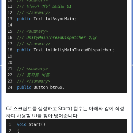
///
<summary>
///
 비동기 매인 쓰래드 UI
///
</summary>
public
 Text txtAsyncMain;
///
<summary>
///
 UnityMainThreadDispatcher 이용
///
</summary>
public
 Text txtUnityMainThreadDispatcher;
///
<summary>
///
 동작용 버튼
///
</summary>
public
 Button btnGo;
C# 스크립트를 생성하고 Start() 함수는 아래와 같이 작성
하여 사용할 UI를 찾아 넣어줍니다.
void
Start
()
{