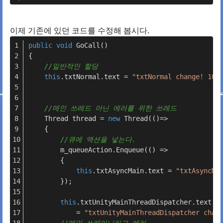
이제 기존에 있던 코드를 수정해 봅시다.
public
void
GoCall
()
{
//일반적인 할당
this
.txtNormal.text = 
"txtNormal change! 101
//메인 쓰레드 아닌 에러를 위한 쓰레드
    Thread thread = 
new
 Thread(()=> 
    {
//큐에 액션을 넣는다.
        m_queueAction.Enqueue(() => 
        {
this
.txtAsyncMain.text = 
"txtAsyncMa
        });
this
.txtUnityMainThreadDispatcher.text 
            = 
"txtUnityMainThreadDispatcher chan