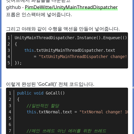
깃허브에서 파일들을 다운받고
github -
PimDeWitte/UnityMainThreadDispatcher
프롭은 인스팩터에 넣어줍니다.
그리고 아래와 같이 수행을 액션을 만들어 넣어줍니다.
UnityMainThreadDispatcher.Instance().Enqueue(() =
{
this
.txtUnityMainThreadDispatcher.text 
        = 
"txtUnityMainThreadDispatcher change! 1
});
이렇게 완성된 'GoCall()' 전체 코드입니다.
public
void
GoCall
()
{
//일반적인 할당
this
.txtNormal.text = 
"txtNormal change! 101
//메인 쓰레드 아닌 에러를 위한 쓰레드