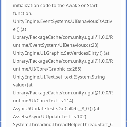
initialization code to the Awake or Start
function.
UnityEngine.EventSystems.UIBehaviour.IsActiv
e () (at
Library/PackageCache/com.unity.ugui@1.0.0/R
untime/EventSystem/UIBehaviour.cs:28)
UnityEngine.UI.Graphic.SetVerticesDirty () (at
Library/PackageCache/com.unity.ugui@1.0.0/R
untime/UI/Core/Graphic.cs:286)
UnityEngine.UI.Text.set_text (System.String
value) (at
Library/PackageCache/com.unity.ugui@1.0.0/R
untime/UI/Core/Text.cs:214)
AsyncUiUpdateTest.<GoCall>b__8_0 () (at
Assets/AsyncUiUpdateTest.cs:102)
System.Threading.ThreadHelper.ThreadStart_C