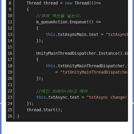
    Thread thread = 
new
 Thread(()=> 
    {
//큐에 액션을 넣는다.
        m_queueAction.Enqueue(() => 
        {
this
.txtAsyncMain.text = 
"txtAsyncMa
        });
        UnityMainThreadDispatcher.Instance().Enq
        {
this
.txtUnityMainThreadDispatcher.te
                = 
"txtUnityMainThreadDispatcher 
        });
//메인 쓰래아니라고 에러
this
.txtAsync.text = 
"txtAsync change! 1
    });
    thread.Start();
}