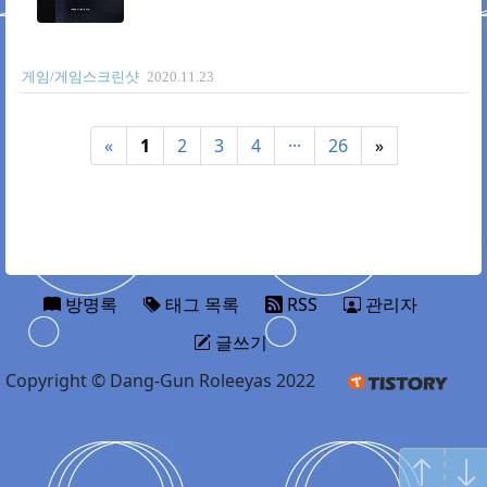
게임/게임스크린샷
2020.11.23
«
1
2
3
4
···
26
»
방명록
태그 목록
RSS
관리자
글쓰기
Copyright © Dang-Gun Roleeyas 2022