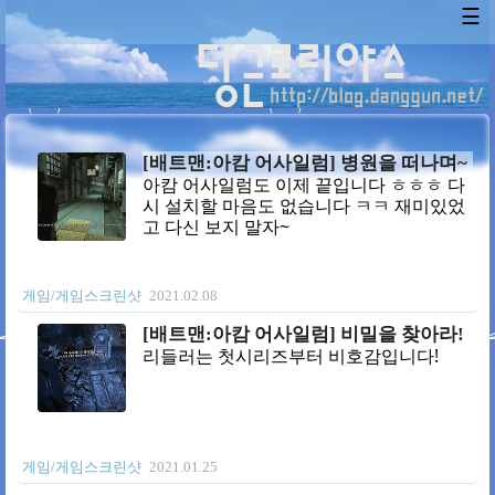
☰
[배트맨:아캄 어사일럼] 병원을 떠나며~
아캄 어사일럼도 이제 끝입니다 ㅎㅎㅎ 다
시 설치할 마음도 없습니다 ㅋㅋ 재미있었
고 다신 보지 말자~
게임/게임스크린샷
2021.02.08
[배트맨:아캄 어사일럼] 비밀을 찾아라!
리들러는 첫시리즈부터 비호감입니다!
게임/게임스크린샷
2021.01.25