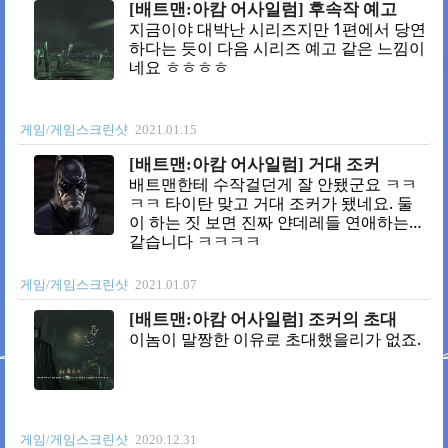
[배트맨:아캄 어사일럼] 후속작 예고
지금이야 대박난 시리즈지만 1편에서 당연
하다는 듯이 다음 시리즈 예고 같은 느낌이
네요 ㅎㅎㅎㅎ
게임/게임스크린샷
2021.01.15
[배트맨:아캄 어사일럼] 거대 조커
배트맨한테 수작걸던게 잘 안됐군요 ㅋㅋ
ㅋㅋ 타이탄 맞고 거대 조커가 됐네요. 둘
이 하는 짓 보면 진짜 얀데레들 연애하는거
같습니다 ㅋㅋㅋㅋ
게임/게임스크린샷
2021.01.07
[배트맨:아캄 어사일럼] 조커의 초대
이놈이 말짱한 이유로 초대했을리가 없죠.
게임/게임스크린샷
2020.12.31