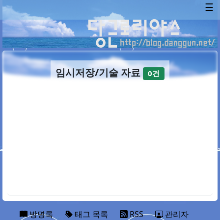
☰
임시저장/기술 자료
0건
방명록
태그 목록
RSS
관리자