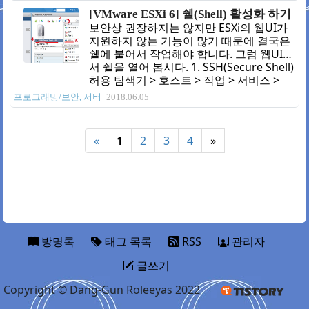
쉘(Shell) 활성화하기 2. 편집 허용하기 편
[VMware ESXi 6] 쉘(Shell) 활성화 하기
집을 해야 할 파일은
보안상 권장하지는 않지만 ESXi의 웹UI가
'/etc/vmware/firewall/service.xml' 입니
지원하지 않는 기능이 많기 때문에 결국은
다. 'cd' 명령어를 사용하여 방화벽 폴더로
쉘에 붙어서 작업해야 합니다. 그럼 웹UI에
이동합니다. 입니다. cd
서 쉘을 열어 봅시다. 1. SSH(Secure Shell)
/etc/vmware/firewall 'ls'를 입력해 파일
허용 탐색기 > 호스트 > 작업 > 서비스 >
이 있는지 확인해 봅시다. cd
SSH(Secure Shell) 사용 을 선택하여 쉘을
프로그래밍/보안, 서버
2018.06.05
/etc/vmware/firewall 'service.xml'파일
허용해 줍니다. 2. 접속하기 이제 ssh 클라
이 있는지 확인합시다..
이언트로 접속이 가능합니다. 전 윈도우용
'putty'를 이용하여 접속하겠습니다. IP는
«
1
2
3
4
»
웹UI와 같습니다. 기본 포트가 22번입니다.
접속 잘되네요. 마무리 어차피 방화벽 기본
설정에서는 외부에서 22번 포트 접속을 허
용하지 않습니다. 결국 내부용이라는 것이
죠 ㅎㅎㅎㅎ 원래 ESXi의 보안정책이 외부
에서 접속하는 걸 허용하지 않습니다.
뭐.....하려면 할 수야 있겠지만 ..
방명록
태그 목록
RSS
관리자
글쓰기
Copyright © Dang-Gun Roleeyas 2022