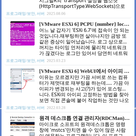
시그널R의 'transport'설정을 웹소켓
작합니다. 3. .pfx 생성하기이제 파일들이
(HttpTransportType.WebSockets)으로
준비됐으니 .pfx파일을 생성해 봅시다.
설정하였더니 연결되지 않는 현상을 목격
프로그래밍/보안, 서버
2025.08.06
OpenSSL 명령을 아래와 같이 사용합니
했습니다. 1. 증상 분석롱폴링
다.//.cer일때opens..
(HttpTransportType.LongPolling)으로는
[VMware ESXi 6] PCPU {number} locked up 오류
연결된다는 것은 프론트엔드(frontend)의
어느 날 갑자기 'ESXi 6.7'에 접속이 안 되는
시그널R설정이 잘못됐을 가능성은 낮다는
것입니다.재부팅하면 살아나지만 금방 또
것을 의미합니다. 이런 경우 제3의 서버에
같은 증상이 일어났습니다. 로그 상으로는
서는 되는지 확인해 보는 것이 가장 좋은
꺼지는 타이밍 언저리에 물리적 네트워크
방법입니다.저의 경우 동일한 서버가 로컬
가 끊겼다는 로그만 있어서 당연히 네트워
에서 문제없이 동작하고 있어서 연결하면
크 문제인 줄 알고허브, 랜카드, 랜선 싹 다
프로그래밍/보안, 서버
2025.03.23
정상적으로 동작했습니다.이것은 프로그
교체했지만..... 증상이 그대로라 공유기 고
램 문제가 아니라 IIS 설정 문제라는 의미입
객센터와도 통화하면서 실랑이했습니
[VMware ESXi 6] WebUI에서 아이피 변경 및 고정
니다. ..
다. 모든 방법이 통하지 않아서 결국 모니
이유는 모르겠지만 가끔 서버로 쓰는 컴퓨
터를 연결했습니다. 1. 증상그랬더니 아래
터가 제멋대로 재부팅을 하는데..... 가끔 아
와 같은 오류가 표시됐습니다.PCPU
이피가 변경되는 사고(?)가 있어 포스팅합
{number} locked up. Failed to ack TLB
니다. ESXi의 아이피 고정하는 방법을 찾아
invalidate (total of {count} locked up,
보면 직접 콘솔에 붙어 작업하는 것만 나오
PCPU(s) : {number} ) 완전히 헛짓거리 하
는데요..... Web UI에서도 변경이 가능합니
프로그래밍/보안, 서버
2022.03.28
고 있었네요 ㅎㅎㅎㅎㅎ오류 내용을 보면
다. 1. 메뉴 찾기 메뉴를 찾는 게 좀 복잡하
CPU 3, 10번이..
긴 합니다. 탐색기 > 네트워킹 또는 탐색기
원격 데스크톱 연결 관리자(RDCMan)의 새로운 버전(2.9)과 이전의 취약점 정보
> 네트워킹 VM Network > 추가 네트워크
마이크로 소프트의 원격데스크톱은 명령
에서 'Management Network'를 클릭합
창에 'mstcs'만치면 쓸 수 있어 많은 사람
니다. 'vSwitch 토폴로지'에 보면
이 애용하는 프로그램입니다. 이 프로그램