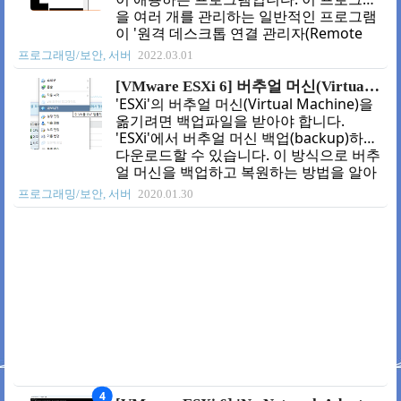
'VMkernel 포트'가 있는데 이것이 지금
을 여러 개를 관리하는 일반적인 프로그램
ESXi가 사용하고 있는 네트워크 정보입니
이 '원격 데스크톱 연결 관리자(Remote
다. 클릭해서 들어가고 작업 > 설정 편집 을
Desktop Connection Manager)'입니다.
프로그래밍/보안, 서버
2022.03.01
눌러 줍니다. 2. 수정 여기를 설정하려는 값
보통 약자로 'RDCMan'이라고 씁니다. 이
으로 수정하고 저장하면 됩니다. 마무리 ..
프로그램도 마이크로 소프트에서 만든 프
[VMware ESXi 6] 버추얼 머신(Virtual Machine) 백업(Backup)하고 복원(Restore)하기
로그램으로 별다른 기능 없이 여러 원격데
'ESXi'의 버추얼 머신(Virtual Machine)을
스크톱을 관리가 필요할 때 많이 사용합니
옮기려면 백업파일을 받아야 합니다.
다. 1. 취약점 꽤 오랫동안 업데이트가 없다
'ESXi'에서 버추얼 머신 백업(backup)하면
가 취약점이 발견되면서 사용하지 말라고
다운로드할 수 있습니다. 이 방식으로 버추
권고가 됐습니다. (참고 : 보안뉴스 - MS, 원
얼 머신을 백업하고 복원하는 방법을 알아
격 데스크톱 연결 관리자 프로그램 지원 중
봅시다. 0. OVF 툴 설치하기 'VMware OVF
프로그래밍/보안, 서버
2020.01.30
단해 ) MS의 권고문을 보면 "이 취약점을
Tool'을 사용해도 되고 웹상에서 해도 됩니
익스플로잇 하기 위해서 공격자는 특수하
다. 만약 OVF Tool을 사용할 예정이라면 설
게 조작된 XML 콘텐츠가..
치해야 합니다. wmware 사이트에서 로그
인하면 다운로드할 수 있습니다. (참고 :
VMware - VMware Open Virtualization
Format Tool 4.3.0 ) 자신의 운영체제에 맞
는 버전을 다운받으시면 됩니다. 다운받은
OVF 툴을 설치해줍니다. 백업받을 폴더를
생성해 줍니다. ( 이 포스팅에서는 'F:\ba..
4