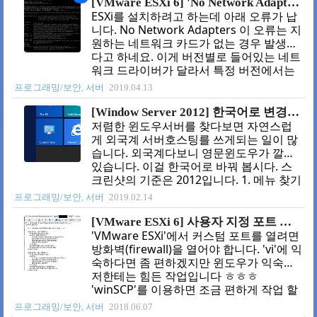
[VMware ESXi 6] 'No Network Adapters' 오류 해결하기
ESXi를 설치하려고 하는데 아래 오류가 납
니다. No Network Adapters 이 오류는 지
원하는 네트워크 카드가 없는 경우 발생한
다고 하네요. 이게 버전별로 들어있는 네트
워크 드라이버가 달라서 특정 버전에서는
되는데 다른 버전에서는 설치될 수도 있습
프로그래밍/보안, 서버
2019.04.13
니다. 이런 경우 ESXi이미지에 드라이버를
추가해서 만들어야 합니다. 1. 커스텀 스크
[Window Server 2012] 한국어로 변경하기
립트 다운로드 일단 'ESXi'이미지를 커스텀
저렴한 윈도우서버를 찾다보면 자연스럽
하려면 커스텀을 지원하는 스크립트가 필
게 외국계 서버호스팅를 쓰게되는 일이 많
요합니다. (참고 : VMware Front
습니다. 외국계다보니 영문윈도우가 깔려
Experience - ESXi-Customizer-PS) 이 스
있습니다. 이걸 한국어로 바꿔 봅시다. 스
크립트는 파워쉘(PowerShell) 스크립트입
크린샷의 기준은 2012입니다. 1. 메뉴 찾기
니다. 관리자 권한으로 파워쉘을 열고 아래
시작 > Control Panel > Clock, Language,
프로그래밍/보안, 서버
2019.02.14
명령어를 넣어 실행해 봅시다. .\ESXi-
and Region > Add a language 로 이동합
Customizer-PS-v2.6.0.ps..
니다. 2. 한국어 추가하기 Add a language
[VMware ESXi 6] 사용자 지정 포트 열기
버튼 클릭 합니다. 리스트에 'K'에서 한국어
'VMware ESXi'에서 커스텀 포트를 열려면
찾아서 추가하고 'Add'를 눌러 한국어를 추
방화벽(firewall)을 열어야 합니다. 'vi'에 익
가합니다. 3. 우선순위 변경 한글을 최우선
숙하다면 좀 편하겠지만 윈도우가 익숙한
순위로 놔야 한글이 적용됩니다. 'Move
저한테는 힘든 작업입니다 ㅎㅎㅎ
up'을 눌러 한국어를 맨 위로 올린다. 4. 한
'winSCP'를 이용하면 조금 편하게 작업 할
국어팩 설치 한국어의 'Options'로 들어 갑
수 있습니다. 1. 접속하기 SSH를 열어놓고
프로그래밍/보안, 서버
2018.06.07
니다. 'Download and install lang..
쉘로 접속합니다. 참고 : [VMware ESXi 6]