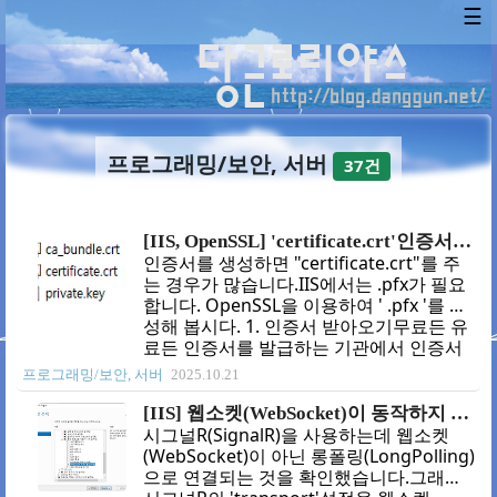
☰
프로그래밍/보안, 서버
37건
[IIS, OpenSSL] 'certificate.crt'인증서를 가지고 '*.pfx'를 만들기
인증서를 생성하면 "certificate.crt"를 주
는 경우가 많습니다.IIS에서는 .pfx가 필요
합니다. OpenSSL을 이용하여 ' .pfx '를 생
성해 봅시다. 1. 인증서 받아오기무료든 유
료든 인증서를 발급하는 기관에서 인증서
를 받아옵니다. 보통 이렇게 파일을 줍니
프로그래밍/보안, 서버
2025.10.21
다. 여기서 중요한 파일은
certificate.cerprivate.key입니다. 2. .crt
[IIS] 웹소켓(WebSocket)이 동작하지 않는다?
를 .cer로 바꾸기OpenSSL를 사용할 때 예
시그널R(SignalR)을 사용하는데 웹소켓
제는 .cer를 사용합니다. 기술적으로는 .crt
(WebSocket)이 아닌 롱폴링(LongPolling)
와 .cer은 같으므로 확장자만 변경해도 됩
으로 연결되는 것을 확인했습니다.그래서
니다.그래서 대상을 .crt를 써도 똑같이 동