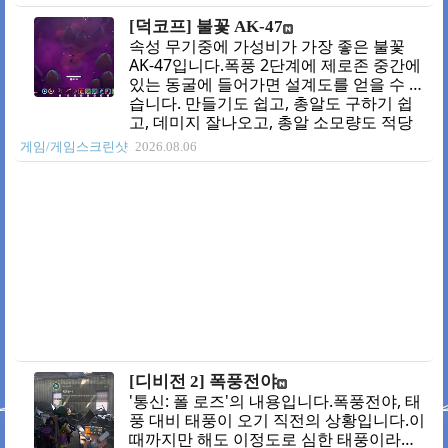
[덕코프] 불꽃 AK-47
속성 무기중에 가성비가 가장 좋은 불꽃
AK-47입니다.폭풍 2단계에 제로존 중간에
있는 동굴에 들어가면 설계도를 얻을 수 있
습니다. 만들기도 쉽고, 총알도 구하기 쉽
고, 데미지 잘나오고, 총알 소모량도 적당
하고, 그냥 범용성으로는 최고입니다.
게임/게임스크린샷
2026.08.06
[디비전 2] 폭풍전야
'통신: 폴 로즈'의 내용입니다.폭풍전야, 태
풍 대비 태풍이 오기 직전의 상황입니다.이
때까지만 해도 이정도로 심한 태풍이라고