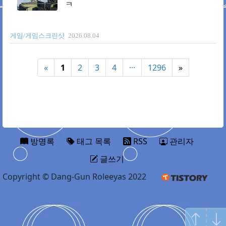
ㅋ
게임/게임스크린샷
2026.08.04
«
1
2
3
4
···
1296
»
방명록
태그 목록
RSS
관리자
글쓰기
Copyright © Dang-Gun Roleeyas 2022