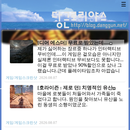
☰
[디어 에스더] 무료로 받았는데.....
제가 싫어하는 장르중 하나가 인터랙티브
무비인데.....이 게임은 겉모습은 아니지만
실제론 인터랙티브 무비보다도 못합니다.
이걸 무료로 받았나 90%할인으로 샀나 그
랬습니다.근데 플레이타임조차 아깝습니
다. ㅋㅋㅋㅋ 주인공의 심리세상으로 들어
게임/게임스크린샷
2026.08.07
가 봅시다~
[호라이즌 : 제로 던] 치명적인 유산
마을에 로봇들이 처들어와서 가족들이 죽
었다고 합니다. 원인을 찾아보니 유산을 노
린 동생의 소행이였군요.
게임/게임스크린샷
2026.08.07