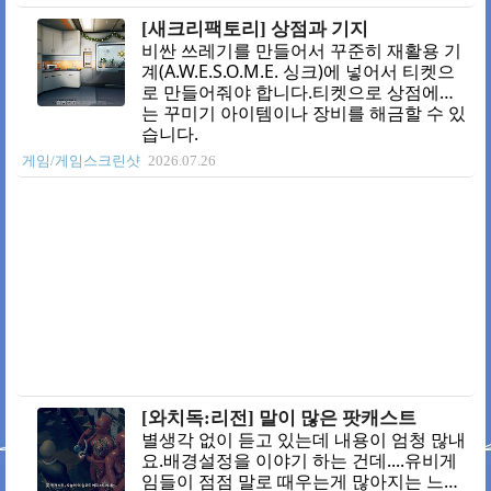
[새크리팩토리] 상점과 기지
비싼 쓰레기를 만들어서 꾸준히 재활용 기
계(A.W.E.S.O.M.E. 싱크)에 넣어서 티켓으
로 만들어줘야 합니다.티켓으로 상점에서
는 꾸미기 아이템이나 장비를 해금할 수 있
습니다.
게임/게임스크린샷
2026.07.26
[와치독:리전] 말이 많은 팟캐스트
별생각 없이 듣고 있는데 내용이 엄청 많내
요.배경설정을 이야기 하는 건데....유비게
임들이 점점 말로 때우는게 많아지는 느낌