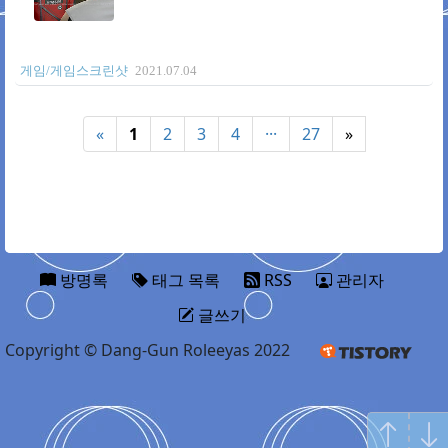
게임/게임스크린샷
2021.07.04
«
1
2
3
4
···
27
»
방명록
태그 목록
RSS
관리자
글쓰기
Copyright © Dang-Gun Roleeyas 2022