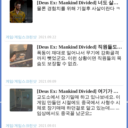
[Deus Ex: Mankind Divided] 너도 살려둘순 없지
물론 경험치를 위해 기절후 사살이란다 ㅋ
게임/게임스크린샷
2021.09.22
[Deus Ex: Mankind Divided] 직원들도 살려둘수 없지
폭동이 재대로 일어나서 무기에 강화골격
까지 뺏었군요. 이런 상황이면 직원들의 목
숨도 보장할 수 없죠.
게임/게임스크린샷
2021.09.09
[Deus Ex: Mankind Divided] 여기가 중국도 아니고;;;
교도소에서 장기밀매 하고 있나보네요. 이
게임 만들던 시절에도 중국에서 사형수 시
체로 장기매매 하던걸로 알고 있는데.... 게
임상에서도 중국꼴 났군요;;
게임/게임스크린샷
2021.09.01