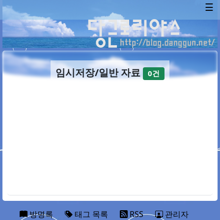
☰
임시저장/일반 자료
0건
방명록
태그 목록
RSS
관리자