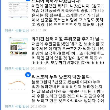
드디어 특허가 나왔습니다.
이전에 말했던 특허가 나왔습니다. (참고 :
요즘 애완동물관련 특허준비중입니다.) 나
온지는 좀 됐는데.... 스케줄 정리가 되질 않
아서 신경을 못쓰는 바람에 포스팅도 못하
고 있었네요 ㅋㅋㅋㅋㅋ 이제 특허도 나왔
겠다 동물보호에 관한 글좀 써야 되는
당근의 생활/일상
2013.11.19
데.,.... 시간이 날지 모르겠네요 ㅎㅎㅎ
유기견 센터 지원 후워모금 후기가 날아 왔군요.
저번에 후원금을 냈던 '유기견 보호소를 도
와주세요'에 대한 모금후기가 날아 왔네요.
희망해 모금후기(클릭) 하... 또 이것에 한소
리 하면 끝이 없을 것 같아 참도록 하죠 ㅎ
ㅎㅎㅎ (전 모두까기인형이니까요 ㅎㅎㅎ)
여튼 유기견들이 행복하게 살았으면 좋겠
당근의 생활/일상
2013.06.04
다는 마음으로 후원했습니다. 깔건 까더라
6
도 할껀 해야죠 ㅎㅎㅎ
티스토리 누적 방문자 백만 돌파~
블로그한지 3년정도 됬는데 이제야 누적
백만 돌파했네요 ㅎㅎㅎ 언제 돌파했는지
는 잘 모르겠지만 돌파했습니다. 원래 방문
자 수를 노리고 만든 것도 아니고 광고수익
을 노리고 만든 것도 아니라서 방문자 수에
민감하진 안습니다. 그래도 요즘 평균
당근의 생활/일상
2013.05.09
2000명이하가 되서 가슴이 아프네요 ㅜㅜ