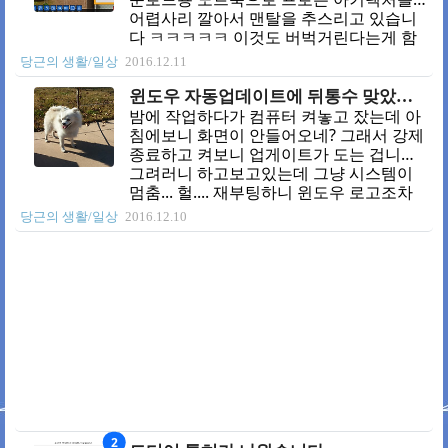
디자인은 나중에 하나하나 수정할까 생각
어렵사리 깔아서 맨탈을 추스리고 있습니
중입니다. p.s. 이러던 사이에 티스토리에
다 ㅋㅋㅋㅋㅋ 이것도 버벅거린다는게 함
서 트랙백 지원 중단 발표를 ㅎㅎㅎ p.s. 티
정;;;주말에 망가져서 요번주 수요일까지는
당근의 생활/일상
2016.12.11
스토리 가이드 문서 갱신도 좀 하고 내용도
수습이 안될거 같아서 더 난감합니다. 몇가
충실하게 좀 바꿨으면 좋겠네 ㅡㅜ
지 플랜이 있긴한데 쌩돈나간다는거 변함
윈도우 자동업데이트에 뒤통수 맞았습니다 ㅋㅋㅋㅋ
이 없네요;;;
밤에 작업하다가 컴퓨터 켜놓고 잤는데 아
침에보니 화면이 안들어오네? 그래서 강제
종료하고 켜보니 업게이트가 도는 겁니다.
그려러니 하고보고있는데 그냥 시스템이
멈춤... 헐.... 재부팅하니 윈도우 로고조차
뜨지않는 상태. 자동업데이트이니 복구지
당근의 생활/일상
2016.12.10
점 있겠지하고 봤더니 아무것도 없네요 ㅌ
ㅋㅋㅋㅋㅋ 복구고 모고 하나도 안되는거
보니 시스템 파일이 깨진듯 합니다. 아니
업데이트 설치를 강제해놓고 복구지점고
없이 업데이트를 진행해? 어이가없네요. 작
업하던거 일부내용날리는거야 그렇다 치
지만 복구불가라 포맷해야하는데 시간
이.... 원래 다음 포맷때 ssd로 교채하려고
계획잡고 있었는데 토요일이라 퀵으로도
받을수 있는곳이 없네 ㅋㅋㅋㅋㅋㅋ 개사
진보면서 마음을 다잡아 봅니다.
2