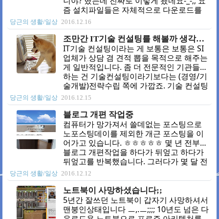
니야? 했는데 진짜로 이렇게 됐네요-_-;; 요
즘 설치파일들은 자체적으로 다운로드를
받아서 진행하는 방식이라. SSD로 교체한
당근의 생활/일상
2016.12.16
보람도 없이 다운로드 속도 때문에 뭐하나
설치하면 2~3시간씩 날렸습니다 ㅋㅋㅋㅋ
조만간 IT기술 컨설팅를 해볼까 생각중입니다.
그리고 복구지점 만들었더니......120g ... 비
IT기술 컨설팅이라는 게 보통은 보통은 SI
주얼 스튜디오로 하는 작업이 많아서 옵션
업체가 상담 겸 견적 뽑을 목적으로 해주는
을 몇개 추가했더니 100g가까이 혼자 먹네
게 일반적입니다. 좀 더 전문적인 기관들이
요 ㅎㄷㄷㄷ 윈도우즈 깨지고 그래픽카드
하는 건 기술컨설팅이라기보다는 (경영/기
나가고 아주 다사다난합니다 ㅎㅎ 혹시 이
술개발)전략수립 쪽에 가깝죠. 기술 컨설팅
것도 최순실의 음모!!!!!!! 판사님 이글 우리
이 이럴수 밖에 없는 이유가 돈이 되지 않
당근의 생활/일상
2016.12.15
집 개가 쓴겁니다 ㅋ
기 때문입니다. 그러다 보니 순수 기술 컨
설팅이 필요하신 분들은 딱히 방법이 없던
블로그 개편 작업중
게 사실입니다. 그래서 이 블로그에도 가끔
컴퓨터가 망가져서 쓸데없는 포스팅으로
요청이 옵니다 ㅎㅎㅎ 거의 오프라인에서
노포스팅데이를 제외한 개근 포스팅을 이
지인들이나 가끔 개발자사이트, 이 블로그
어가고 있습니다. ㅎㅎㅎㅎㅎ 몇 년 전부터
에 요청해주시는 분들 중에 저의 시간과 상
블로그 개편작업을 하다가 뒤엎고 하다가
황 등을 고려해서 1년에 3~4분 정도 기술
뒤엎고를 반복했습니다. 그러다가 몇 달 전
컨설팅을 해주고 있습니다. 보통 커피나 밥
반응 형 웹으로 작업하다가 또 뒤엎고 한
당근의 생활/일상
2016.12.12
얻어먹고 지분이나 좀 받고 해드리고 있는
달 점쯤 삘받아서 날리고 직접 레이아웃부
데.... 사실 스타트업 성공확률이 워낙 낮아
터 다시 잡아서 그럭저럭 디자인을 제외한
노트북이 사망하셨습니다;;
서 의미 있는 소득은 없습니다 ㅎㅎㅎㅎㅎ
작업이 완료되었습니다. 요건 pc 화면 모바
5년간 잘쓰던 노트북이 갑자기 사망하셔서
보통은..
일도 잘 나옵니다. 디자인은 일단 건딜지
맨붕인상태입니다 ㅡ,.ㅡ;;;; 10년도 넘은 다
말고 기능만 넣어서 본 블로그에 적용하고
운로드용 노트북으로 프로즌 아키텍처를