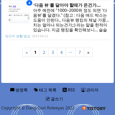
4
광고수익은 거의 그대로인데 방문자 숫자
'다음 뷰'를 달아야 할때가 온건가....
만 줄어든것으로 보아 티스토리쪽 방문자
아주 예전에 "1000~2000위 정도 되면 '다
체크 알고리즘이 달라진것 같기도 하고;;;
음뷰'를 달겠다." (참고 : 다음 애드 박스는
제 예상과는 전혀 다른 컨텐츠들이 인기 폭
도움이 안된다., 다음뷰 랭킹의 체널 가중
발이라......이걸 좋아해야 하는 건지 아닌지
치는 얼마나 되는건가;;) 라는 말을 한적이
-_-a 리뉴얼 준비를 몇번했다가 포기하고
있습니다. 지금 랭킹을 확인해보니... 슬슬
요즘 다시 리뉴얼 준비를 하고 있습니다 ㅋ
2000위 안으로 들어가나 싶었지만 거의 6
당근의 생활/일상
2013.04.12
ㅋㅋ 예전보다 html실력이 좋아 젔거든요
개월 동안 이정도 랭킹에서 왔다 갔다 하는
ㅡㅡㅋ 여튼 나름 자축입니다 ㅎ
중이네요;;; 근데 저는 누적 트랙픽이 많을
뿐입니다. (제 블로그 방문자수를 보시면
«
1
2
3
4
···
7
»
알수 있죠-_-;;;;;;) 꾸준글로 랭킹이 올라간
것이라 2000위 정도 찍으면 거의 순위가
바뀔 것 같지는 않네요;;; 여튼 2000위가 되
도 다음뷰는 설치 하지 않을 것입니다. 파
워블로그분들의 수익공개(정확하게 공개
한 건 아니고 어느 정도 된다는 식으로 공
개한 것들)된 자료와 제 블로그 수익과 비
교 했을 때 ..
방명록
태그 목록
RSS
관리자
글쓰기
Copyright © Dang-Gun Roleeyas 2022