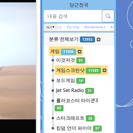
당근천국
이더
#Tomb Raider
#아캄 시리즈
태그
#인디게임
#borderlands 2
#전장의 발큐리아 4
#Deu
분류 전체보기
12952
게임
11906
이것저것
91
게임스크린샷
11585
보드게임
16
Jet Set Radio
31
롤러코스터 타이쿤3
60
스타크래프트
26
킹덤 언더 파이어
97