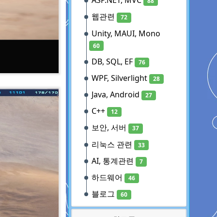
ASP.NET, MVC
88
웹관련
72
Unity, MAUI, Mono
60
DB, SQL, EF
76
WPF, Silverlight
28
Java, Android
27
C++
12
보안, 서버
37
리눅스 관련
33
AI, 통계관련
7
하드웨어
46
블로그
60