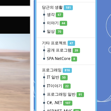
당근의 생활
181
생각
67
이야기
44
일상
70
기타 프로젝트
47
공개 프로그램
39
SPA NetCore
8
프로그래밍
816
IT 일반
50
IT이야기
22
프로그래밍 일반
91
C#, .NET
107