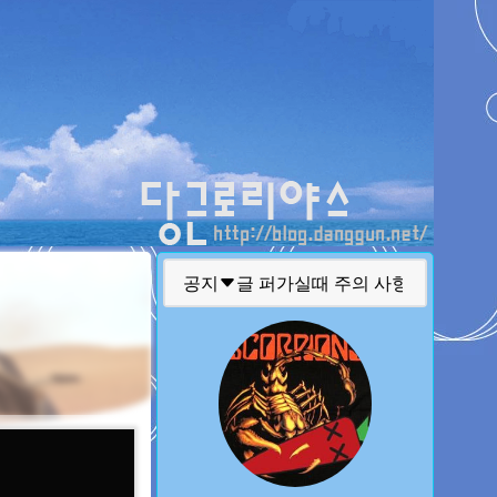
티스토리툴바
글 퍼가실때 주의 사항
공지
질문 하실때 주의 사항