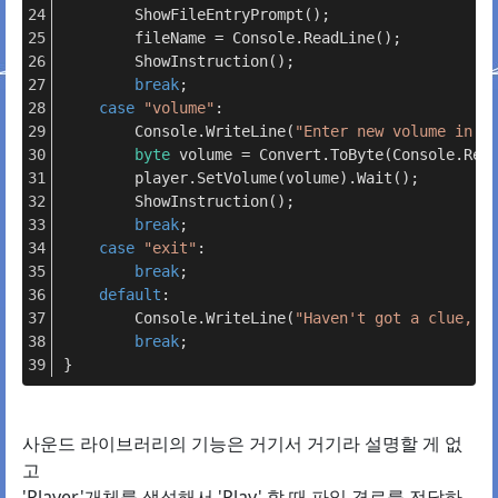
        ShowFileEntryPrompt();
        fileName = Console.ReadLine();
        ShowInstruction();
break
;
case
"volume"
:
        Console.WriteLine(
"Enter new volume in p
byte
 volume = Convert.ToByte(Console.Rea
        player.SetVolume(volume).Wait();
        ShowInstruction();
break
;
case
"exit"
:
break
;
default
:
        Console.WriteLine(
"Haven't got a clue, m
break
;
}
사운드 라이브러리의 기능은 거기서 거기라 설명할 게 없
고
'Player'개체를 생성해서 'Play' 할 때 파일 경로를 전달하