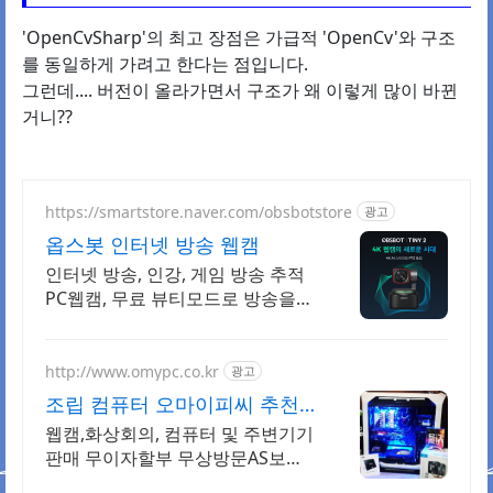
'OpenCvSharp'의 최고 장점은 가급적 'OpenCv'와 구조
를 동일하게 가려고 한다는 점입니다.
그런데.... 버전이 올라가면서 구조가 왜 이렇게 많이 바뀐
거니??
https://smartstore.naver.com/obsbotstore
광고
옵스봇 인터넷 방송 웹캠
인터넷 방송, 인강, 게임 방송 추적
PC웹캠, 무료 뷰티모드로 방송을
더 쉽게.
http://www.omypc.co.kr
광고
조립 컴퓨터 오마이피씨 추천
믿을수 있는 24년차 쇼핑몰
웹캠,화상회의, 컴퓨터 및 주변기기
판매 무이자할부 무상방문AS보증
전국 빠른배송