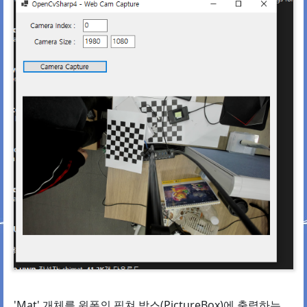
'Mat' 개체를 윈폼의 픽쳐 박스(PictureBox)에 출력하는