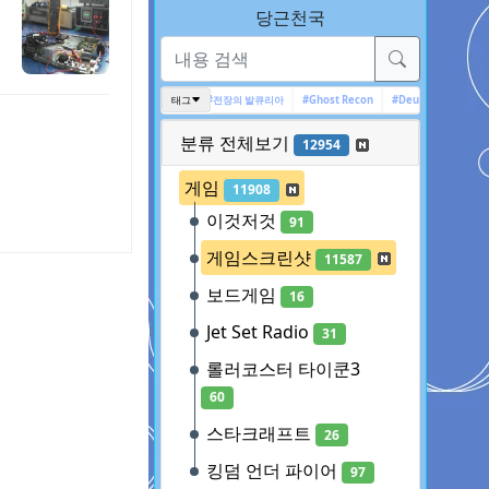
당근천국
#Tomb Raider
#IT
태그
#전장의 발큐리아
#Ghost Recon
#Deus Ex
#엑스컴
분류 전체보기
12954
게임
11908
이것저것
91
게임스크린샷
11587
보드게임
16
Jet Set Radio
31
롤러코스터 타이쿤3
60
스타크래프트
26
킹덤 언더 파이어
97