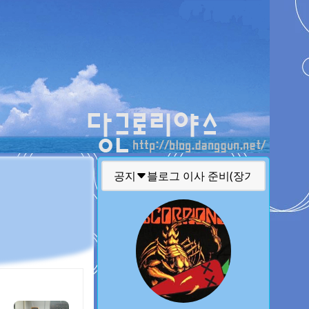
티스토리툴바
공지
글 퍼가실때 주의 사항