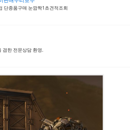
장비판매수리보수
검 단종품구매 눈깜짝1초견적조회
을 겸한 전문상담 환영.