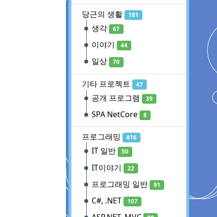
당근의 생활
181
생각
67
이야기
44
일상
70
기타 프로젝트
47
공개 프로그램
39
SPA NetCore
8
프로그래밍
816
IT 일반
50
IT이야기
22
프로그래밍 일반
91
C#, .NET
107