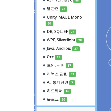
ASP.NET, MVC
88
웹관련
72
Unity, MAUI, Mono
60
DB, SQL, EF
76
WPF, Silverlight
28
Java, Android
27
C++
12
보안, 서버
37
리눅스 관련
33
AI, 통계관련
7
하드웨어
46
블로그
60