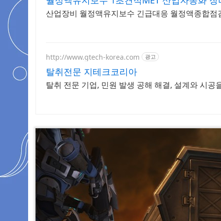
월정액유지보수 1초견적MET 산업자동화 
산업장비 월정액유지보수 긴급대응 월정액종합점
http://www.gtech-korea.com
광고
탈취전문 지테크코리아
탈취 전문 기업, 민원 발생 공해 해결, 설계와 시공