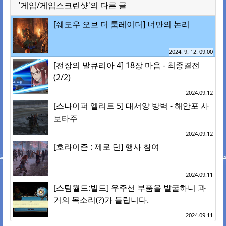
'게임/게임스크린샷'의 다른 글
[쉐도우 오브 더 툼레이더] 너만의 논리
2024. 9. 12. 09:00
[전장의 발큐리아 4] 18장 마음 - 최종결전
(2/2)
2024.09.12
[스나이퍼 엘리트 5] 대서양 방벽 - 해안포 사
보타주
2024.09.12
[호라이즌 : 제로 던] 행사 참여
2024.09.11
[스팀월드:빌드] 우주선 부품을 발굴하니 과
거의 목소리(?)가 들립니다.
2024.09.11