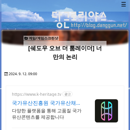
☰
게임/게임스크린샷
[쉐도우 오브 더 툼레이더] 너
만의 논리
2024. 9. 12. 09:00
https://www.k-heritage.tv
광고
국가유산진흥원 국가유산채널
한국의 세계유산 영상
다양한 플랫폼을 통해 고품질 국가
유산콘텐츠를 제공합니다