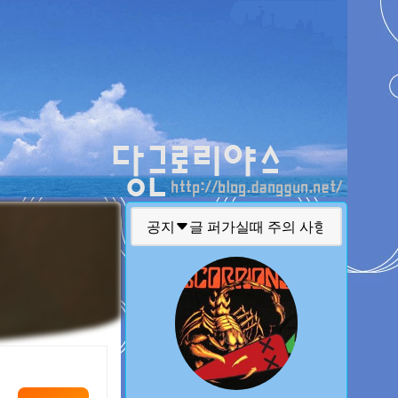
티스토리툴바
공지
글 퍼가실때 주의 사항