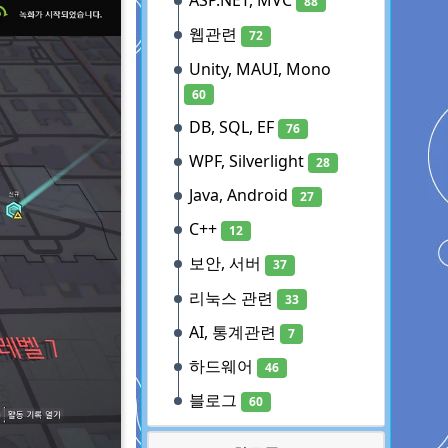
ASP.NET, MVC
88
웹관련
72
Unity, MAUI, Mono
60
DB, SQL, EF
76
WPF, Silverlight
28
Java, Android
27
C++
12
보안, 서버
37
리눅스 관련
33
AI, 통계관련
7
하드웨어
46
블로그
60