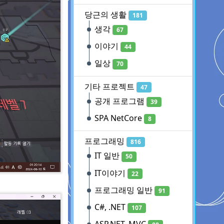
당근의 생활
181
생각
67
이야기
44
일상
70
기타 프로젝트
47
공개 프로그램
39
SPA NetCore
8
프로그래밍
816
IT 일반
50
IT이야기
22
프로그래밍 일반
91
C#, .NET
107