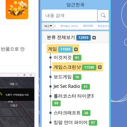
당근천국
더
#보더랜드2
#Ghost Recon
태그
#어쎄신 크리드
#XCOM
#전장의 발큐리아 4
#Ghost Rec
분류 전체보기
12955
료반품으로 안
게임
11909
이것저것
91
게임스크린샷
11588
보드게임
16
Jet Set Radio
31
롤러코스터 타이쿤3
60
스타크래프트
26
킹덤 언더 파이어
97