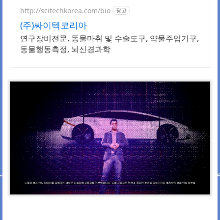
http://scitechkorea.com/bio
광고
(주)싸이텍코리아
연구장비전문, 동물마취 및 수술도구, 약물주입기구,
동물행동측정, 뇌신경과학