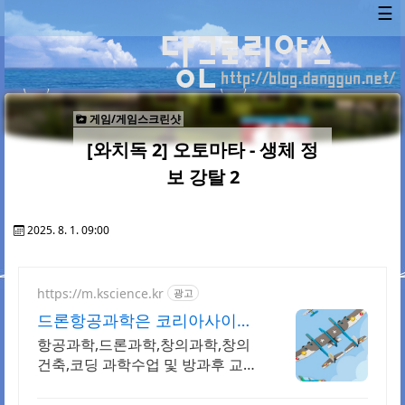
☰
게임/게임스크린샷
[와치독 2] 오토마타 - 생체 정
보 강탈 2
2025. 8. 1. 09:00
https://m.kscience.kr
광고
드론항공과학은 코리아사이언
스 우주,항공과학 교구
항공과학,드론과학,창의과학,창의
건축,코딩 과학수업 및 방과후 교
구,교재 개발,제작