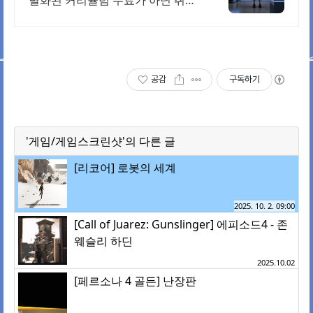
별화된 커리큘럼 수료가 아닌 취업
완성! 로봇 지능형 로봇 개발을 위
한 ROS 프로그램부터 컴퓨터비전
까지!
공감
구독하기
'게임/게임스크린샷'의 다른 글
[리코어] 로봇의 세계
2025. 10. 2. 09:00
[Call of Juarez: Gunslinger] 에피소드4 - 존
웨슬리 하딘
2025.10.02
[페르소나 4 골든] 난장판