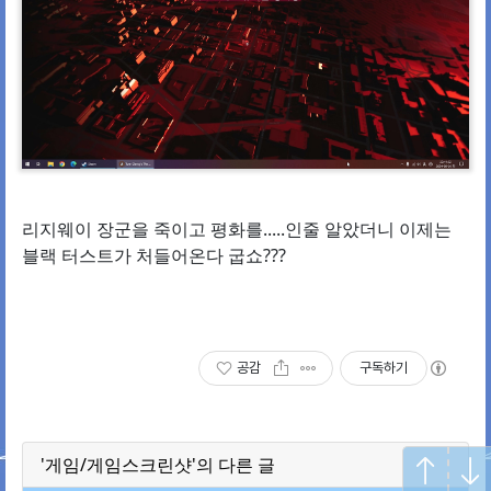
리지웨이 장군을 죽이고 평화를.....인줄 알았더니 이제는
블랙 터스트가 처들어온다 굽쇼???
공감
구독하기
'게임/게임스크린샷'의 다른 글