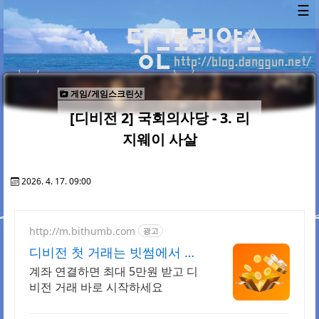
☰
게임/게임스크린샷
[디비전 2] 국회의사당 - 3. 리
지웨이 사살
2026. 4. 17. 09:00
http://m.bithumb.com
광고
디비전 첫 거래는 빗썸에서 신
규 가입 시 5만원 혜택
계좌 연결하면 최대 5만원 받고 디
비전 거래 바로 시작하세요