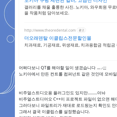
노키아 쿠팡 세련된 컬러, 고급진 디자인
갤러리를 채울 훌륭한 사진. 노키아, 와우회원 무
을 작품처럼 담아보세요.
http://www.theoredental.com
광고
더오래덴탈 이클립스전문할인몰
치과재료, 기공재료, 위생재료, 치과용합금 적립금
어쩌다보니 QT를 해야할 일이 생겼습니다 ㅡ.-;;;
노키아에서 만든 컨트롤 컴퍼넌트 같은 것인데 모바일
비주얼스트디오용 플러그인도 있지만.........아놔
비주얼스트디어오 C++이 프로젝트 파일이 없으면 해
그러다보니 파일트리가 재대로 로드됬는지 확인도 안되고;
그래서 결국 이클립스를 설정했습니다.