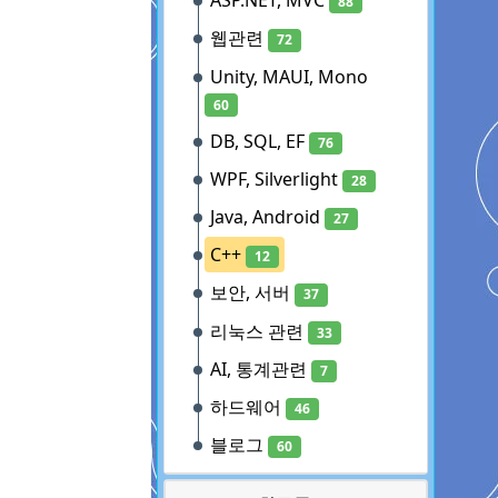
ASP.NET, MVC
88
웹관련
72
Unity, MAUI, Mono
60
DB, SQL, EF
76
WPF, Silverlight
28
Java, Android
27
C++
12
보안, 서버
37
리눅스 관련
33
AI, 통계관련
7
하드웨어
46
블로그
60