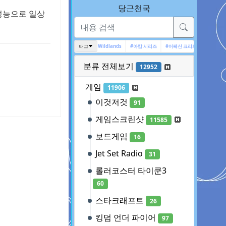
당근천국
성능으로 일상
#툼레이더
#Ghost Recon Wildlands
태그
#아캄 시리즈
#어쎄신 크리드
#전장의 발큐
분류 전체보기
12952
게임
11906
이것저것
91
게임스크린샷
11585
보드게임
16
Jet Set Radio
31
롤러코스터 타이쿤3
60
스타크래프트
26
킹덤 언더 파이어
97