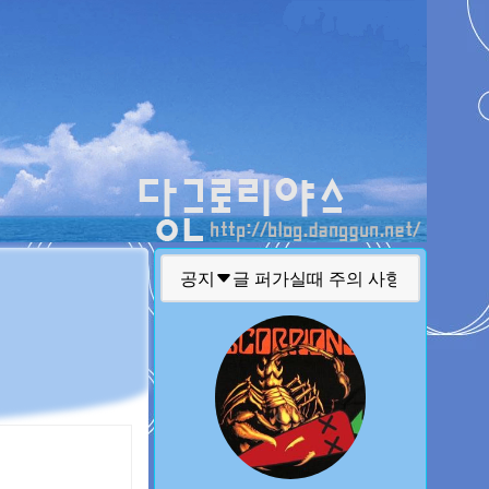
티스토리툴바
공지
글 퍼가실때 주의 사항