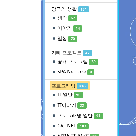
당근의 생활
181
생각
67
이야기
44
일상
70
기타 프로젝트
47
공개 프로그램
39
SPA NetCore
8
프로그래밍
816
IT 일반
50
IT이야기
22
프로그래밍 일반
91
C#, .NET
107