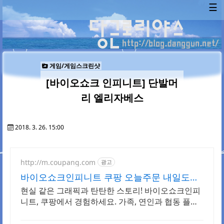
☰
게임/게임스크린샷
[바이오쇼크 인피니트] 단발머
리 엘리자베스
2018. 3. 26. 15:00
http://m.coupang.com
광고
바이오쇼크인피니트 쿠팡 오늘주문 내일도착
로켓배송
현실 같은 그래픽과 탄탄한 스토리! 바이오쇼크인피
니트, 쿠팡에서 경험하세요. 가족, 연인과 협동 플레
이! 와우회원 무제한 무료배송으로 더 빠르게 시작해
요.