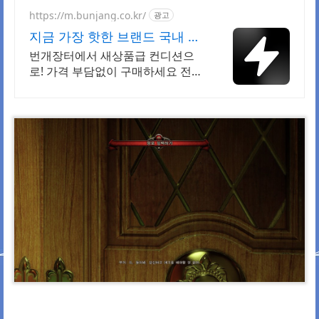
https://m.bunjang.co.kr/
광고
지금 가장 핫한 브랜드 국내 최
대 브랜드 중고거래
번개장터에서 새상품급 컨디션으
로! 가격 부담없이 구매하세요 전국
각지에서 올라오는 전국구 최다 상
품 매일 10만 개 이상의 신규 상품
업로드