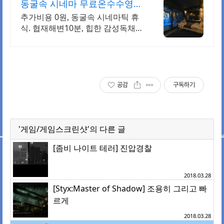
동굴속 시네마 무료온수수영장
독특하고 아늑한 제주 아지트
추가비용 0원, 동굴속 시네마틱 휴
식. 협재해변10분, 힙한 감성독채,
무료바베큐 감성독채,동굴의 아늑
함 풀사이드 시네마의 낭만. 잊지못
할 태교여행&커플여행의 완성
공감
구독하기
'게임/게임스크린샷'의 다른 글
[좀비 나이트 테러] 진압경찰
2018.03.28
[Styx:Master of Shadow] 조용히 그리고 빠
르게
2018.03.28