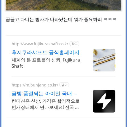
곰끌고 다니는 병사가 나타났는데 뭐가 중요하리 ㅋㅋㅋ
http://www.fujikurashaft.co.kr
광고
후지쿠라샤프트 공식홈페이지
세계의 톱 프로들의 신뢰. Fujikura
Shaft
https://m.bunjang.co.kr/
광고
금방 품절되는 아이언 국내 최
대 브랜드 중고거래
컨디션은 신상, 가격은 합리적으로
번개장터에서 만나보세요! 전국 각
지에서 올라오는 전국구 최다 상품
매일 10만 개 이상의 신규 상품 업
로드