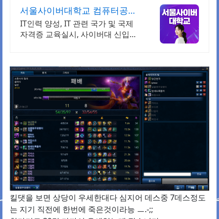
서울사이버대학교 컴퓨터공학
과 2026 가을학기 신편입생
IT인력 양성, IT 관련 국가 및 국제
자격증 교육실시, 사이버대 신입생
수 1위 장학금 지급 1위, 학사 석사
박사 온라인복수학위까지
킬댓을 보면 상당이 우세한대다 심지어 데스중 7데스정도
는 지기 직전에 한번에 죽은것이라능 ㅡ.-;;