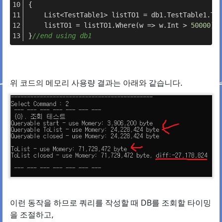
{
    List<TestTable1> listTO1 = db1.TestTable1.To
    listTO1 = listTO1.Where(w => w.Int > 
50000
).
}
//end using db1
위 코드의 메모리 사용량 결과는 아래와 같습니다.
이런 동작을 하므로 쿼리를 작성할 때 DB를 조회할 타이밍
을 조절하고,