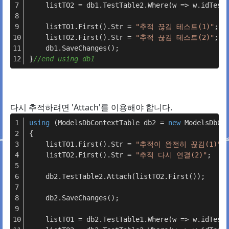
    listTO2 = db1.TestTable2.Where(w => w.idTest
    listTO1.First().Str = 
"추적 끊김 테스트(1)"
;
    listTO2.First().Str = 
"추적 끊김 테스트(2)"
;
    db1.SaveChanges();
}
//end using db1
다시 추적하려면 'Attach'를 이용해야 합니다.
using
 (ModelsDbContextTable db2 = 
new
 ModelsDbCo
{
    listTO1.First().Str = 
"추적이 완전히 끊김(1)"
;
    listTO2.First().Str = 
"추적 다시 연결(2)"
;
    db2.TestTable2.Attach(listTO2.First());
    db2.SaveChanges();
    listTO1 = db2.TestTable1.Where(w => w.idTest