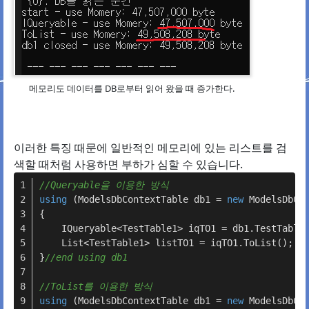
메모리도 데이터를 DB로부터 읽어 왔을 때 증가한다.
이러한 특징 때문에 일반적인 메모리에 있는 리스트를 검
색할 때처럼 사용하면 부하가 심할 수 있습니다.
//Queryable을 이용한 방식
using
 (ModelsDbContextTable db1 = 
new
 ModelsDbCo
{
    IQueryable<TestTable1> iqTO1 = db1.TestTable
    List<TestTable1> listTO1 = iqTO1.ToList();
}
//end using db1
//ToList를 이용한 방식
using
 (ModelsDbContextTable db1 = 
new
 ModelsDbCo