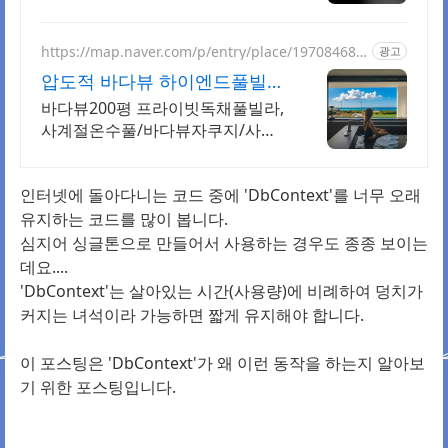
지에서 올라오는 전국구 최다 상품
매일 10만 개 이상의 신규 상품 업
로드
https://map.naver.com/p/entry/place/197084688
광고
6
압도적 바다뷰 하이엔드풀빌라
바다뷰 자쿠지 상시 무료
바다뷰200평 프라이빗독채풀빌라,
사계절온수풀/바다뷰자쿠지/사우
나/200인치시네마 바다뷰 자쿠지
상시 무료, 7-8월 한정 수영장포함,
인터넷에 돌아다니는 코드 중에 'DbContext'를 너무 오래
핀란드식 사우나,200평정원
유지하는 코드를 많이 봅니다.
심지어 싱글톤으로 만들어서 사용하는 경우도 종종 보이는
데요....
'DbContext'는 살아있는 시간(사용량)에 비례하여 덩치가
커지는 녀석이라 가능하면 짧게 유지해야 합니다.
이 포스팅은 'DbContext'가 왜 이런 동작을 하는지 알아보
기 위한 포스팅입니다.