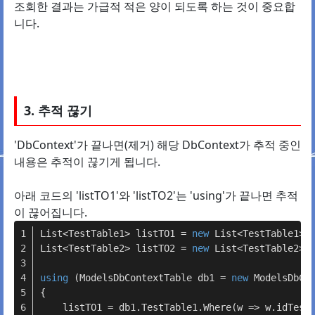
조회한 결과는 가급적 적은 양이 되도록 하는 것이 중요합
니다.
3. 추적 끊기
'DbContext'가 끝나면(제거) 해당 DbContext가 추적 중인
내용은 추적이 끊기게 됩니다.
아래 코드의 'listTO1'와 'listTO2'는 'using'가 끝나면 추적
이 끊어집니다.
List<TestTable1> listTO1 = 
new
 List<TestTable1>(
List<TestTable2> listTO2 = 
new
 List<TestTable2>(
using
 (ModelsDbContextTable db1 = 
new
 ModelsDbCo
{
    listTO1 = db1.TestTable1.Where(w => w.idTest