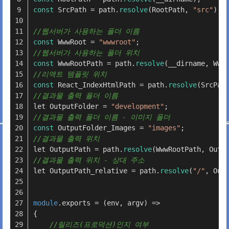
const
 SrcPath = path.
resolve
(RootPath, 
"src"
);
//웹서버가 사용하는 폴더 이름
const
 WwwRoot = 
"wwwroot"
;
//웹서버가 사용하는 폴더 위치
const
 WwwRootPath = path.
resolve
(__dirname, Www
//리액트 템플릿 위치
const
 React_IndexHtmlPath = path.
resolve
(SrcPat
//결과물 출력 폴더 이름
let OutputFolder = 
"development"
;
//결과물 출력 폴더 이름 - 이미지 폴더
const
 OutputFolder_Images = 
"images"
;
//결과물 출력 위치
let OutputPath = path.
resolve
(WwwRootPath, Outp
//결과물 출력 위치 - 상대 주소
let OutputPath_relative = path.
resolve
(
"/"
, Out
module
.exports = (env, argv) =>
{
//릴리즈(프로덕션)인지 여부