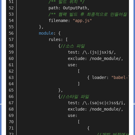
/** 빌드 위치 */
            path: OutputPath,
/** 웹팩 빌드 후 최종적으로 만들어질 파일
            filename: 
"app.js"
        },
module
: {
            rules: [
                {
//소스 파일
                    test: /\.(js|jsx)$/,
                    exclude: /node_module/,
                    use:
                        [
                            { loader: 
"babel-lo
                        ]
                },
                {
//스타일 파일
                    test: /\.(sa|sc|c)ss$/i,
                    exclude: /node_module/,
                    use:
                        [
                            {
//개발 버전에서는 s