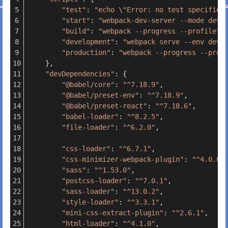
"test"
: 
"echo \"Error: no test specified
"start"
: 
"webpack-dev-server --mode deve
"build"
: 
"webpack --progress --profile"
,
"development"
: 
"webpack serve --env deve
"production"
: 
"webpack --progress --prof
    },
"devDependencies"
: {
"@babel/core"
: 
"^7.18.9"
,
"@babel/preset-env"
: 
"^7.18.9"
,
"@babel/preset-react"
: 
"^7.18.6"
,
"babel-loader"
: 
"^8.2.5"
,
"file-loader"
: 
"^6.2.0"
,
"css-loader"
: 
"^6.7.1"
,
"css-minimizer-webpack-plugin"
: 
"^4.0.0"
"sass"
: 
"^1.53.0"
,
"postcss-loader"
: 
"^7.0.1"
,
"sass-loader"
: 
"^13.0.2"
,
"style-loader"
: 
"^3.3.1"
,
"mini-css-extract-plugin"
: 
"^2.6.1"
,
"html-loader"
: 
"^4.1.0"
,