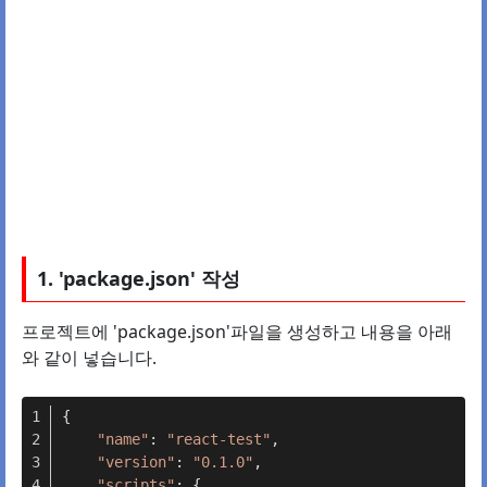
1. 'package.json' 작성
프로젝트에 'package.json'파일을 생성하고 내용을 아래
와 같이 넣습니다.
{
"name"
: 
"react-test"
,
"version"
: 
"0.1.0"
,
"scripts"
: {