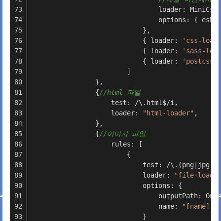
                                loader: MiniCss
                                options: { esMo
                            },
                            { loader: 
'css-load
                            { loader: 
'sass-loa
                            { loader: 
'postcss-
                        ]
                },
                {
//html 파일
                    test: /\.html$/i,
                    loader: 
"html-loader"
,
                },
                {
//이미지 파일
                    rules: [
                        {
                            test: /\.(png|jpg|g
                            loader: 
"file-loade
                            options: {
                                outputPath: Out
                                name: 
"[name].[
                            }