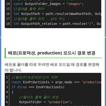
const
OutputFolder
_Images = 
"images"
;
//결과물 출력 위치
let
OutputPath
 = path.
resolve
(
WwwRootPath
, 
Outpu
//결과물 출력 위치 - 상대 주소
let
OutputPath
_relative = path.
resolve
(
"/"
, 
Outp
배포(프로덕션, production) 모드시 경로 변경
배포용 폴더를 따로 두려면 배포 모드일 때 경로를 변경해
야 합니다.
//릴리즈(프로덕션)인지 여부
const
EnvPrductionIs
 = argv.
mode
 === 
"production"
if
 (
true
 === 
EnvPrductionIs
)
{
//릴리즈 출력 폴더 변경
OutputFolder
 = 
"production"
;