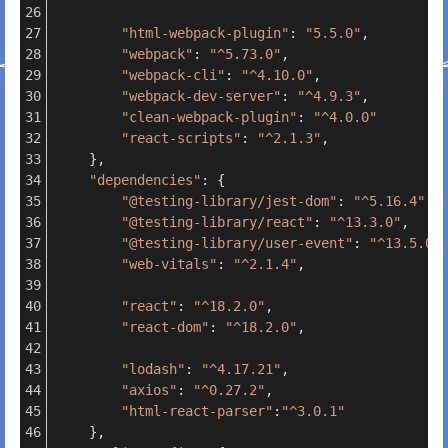
"html-webpack-plugin"
: 
"5.5.0"
,
"webpack"
: 
"^5.73.0"
,
"webpack-cli"
: 
"^4.10.0"
,
"webpack-dev-server"
: 
"^4.9.3"
,
"clean-webpack-plugin"
: 
"^4.0.0"
"react-scripts"
: 
"^2.1.3"
,
    },
"dependencies"
: {
"@testing-library/jest-dom"
: 
"^5.16.4"
,
"@testing-library/react"
: 
"^13.3.0"
,
"@testing-library/user-event"
: 
"^13.5.0"
"web-vitals"
: 
"^2.1.4"
,
"react"
: 
"^18.2.0"
,
"react-dom"
: 
"^18.2.0"
,
"lodash"
: 
"^4.17.21"
,
"axios"
: 
"^0.27.2"
,
"html-react-parser"
:
"^3.0.1"
    },