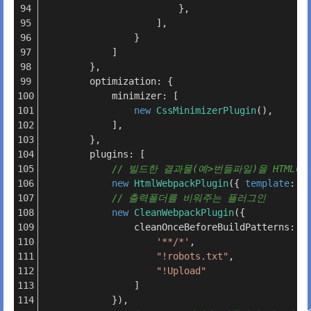
                        },
                    ],
                }
            ]
        },
        optimization: {
            minimizer: [
new
CssMinimizerPlugin
(),
            ],
        },
        plugins: [
// 빌드한 결과물(예>번들파일)을 HTML
new
HtmlWebpackPlugin
({ 
template
: R
// 출력폴더를 비워주는 플러그인
new
CleanWebpackPlugin
({
                cleanOnceBeforeBuildPatterns: [
'**/*'
,
"!robots.txt"
,
"!Upload"
                ]
            }),