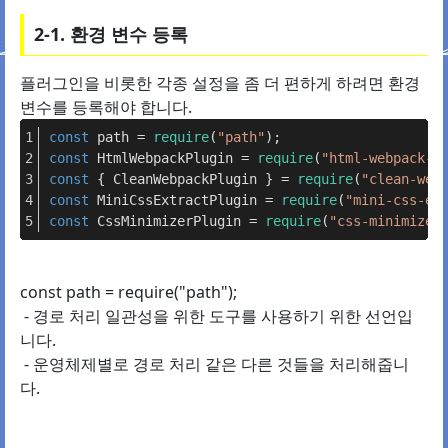
2-1. 환경 변수 등록
플러그인을 비롯한 각종 설정을 좀 더 편하게 하려면 환경
변수를 등록해야 합니다.
const
 path = 
require
(
"path"
);
const
HtmlWebpackPlugin
 = 
require
(
"html-webpack-p
const
 { 
CleanWebpackPlugin
 } = 
require
(
"clean-web
const
MiniCssExtractPlugin
 = 
require
(
"mini-css-ex
const
CssMinimizerPlugin
 = 
require
(
"css-minimizer
const path = require("path");
- 경로 처리 일관성을 위한 도구를 사용하기 위한 선언입
니다.
- 운영체제별로 경로 처리 같은 다른 것들을 처리해줍니
다.