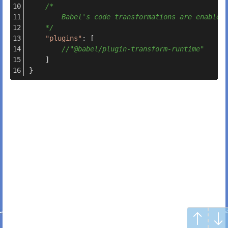
/*
        Babel's code transformations are enabled
    */
"plugins"
: [
//"@babel/plugin-transform-runtime"
    ]
}