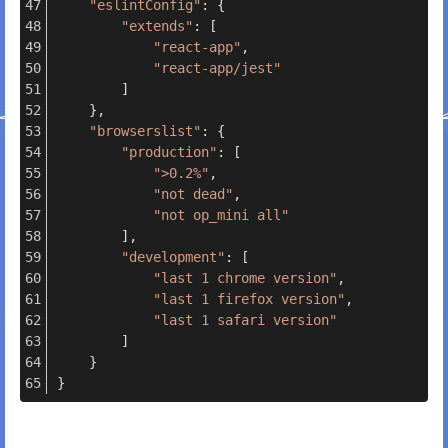
"eslintConfig"
: {
"extends"
: [
"react-app"
,
"react-app/jest"
        ]
    },
"browserslist"
: {
"production"
: [
">0.2%"
,
"not dead"
,
"not op_mini all"
        ],
"development"
: [
"last 1 chrome version"
,
"last 1 firefox version"
,
"last 1 safari version"
        ]
    }
}