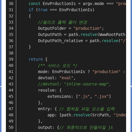
const
 EnvPrductionIs = argv.mode === 
"produ
if
 (
true
 === EnvPrductionIs)
    {
//릴리즈 출력 폴더 변경
        OutputFolder = 
"production"
;
        OutputPath = path.
resolve
(WwwRootPath, 
        OutputPath_relative = path.
resolve
(
"/"
,
    }
return
 {
/** 서비스 모드 */
        mode: EnvPrductionIs ? 
"production"
 : 
"
        devtool: 
"eval"
,
//devtool: "inline-source-map",
        resolve: {
            extensions: [
".js"
, 
".jsx"
]
        },
        entry: { 
// 합쳐질 파일 요소들 입력
            app: [path.
resolve
(SrcPath, 
"index.
        },
        output: {
// 최종적으로 만들어질 js