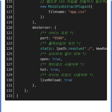
// 별도로 css 파일을 만들어서 빌드하는
new
MiniCssExtractPlugin
({
                filename: 
"app.css"
            })
        ],
        devServer: {
/** 서비스 포트 */
            port: 
"9500"
,
/** 출력파일의 위치 */
static
: [path.
resolve
(
"./"
, WwwRoot
/** 브라우저 열지 여부 */
            open: 
true
,
/** 핫리로드 사용여부 */
            hot: 
true
,
/** 라이브 리로드 사용여부 */
            liveReload: 
true
        },
    };
}