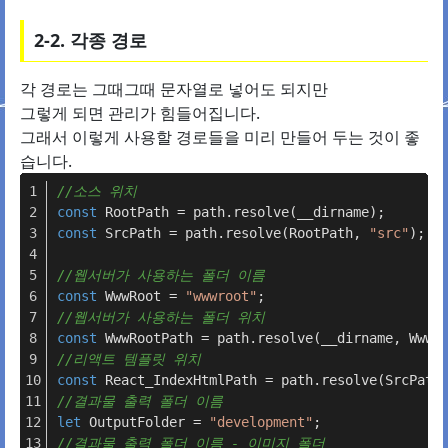
2-2. 각종 경로
각 경로는 그때그때 문자열로 넣어도 되지만
그렇게 되면 관리가 힘들어집니다.
그래서 이렇게 사용할 경로들을 미리 만들어 두는 것이 좋
습니다.
//소스 위치
const
RootPath
 = path.
resolve
(__dirname);
const
SrcPath
 = path.
resolve
(
RootPath
, 
"src"
);
//웹서버가 사용하는 폴더 이름
const
WwwRoot
 = 
"wwwroot"
;
//웹서버가 사용하는 폴더 위치
const
WwwRootPath
 = path.
resolve
(__dirname, 
WwwR
//리액트 템플릿 위치
const
React
_IndexHtmlPath = path.
resolve
(
SrcPath
//결과물 출력 폴더 이름
let
OutputFolder
 = 
"development"
;
//결과물 출력 폴더 이름 - 이미지 폴더