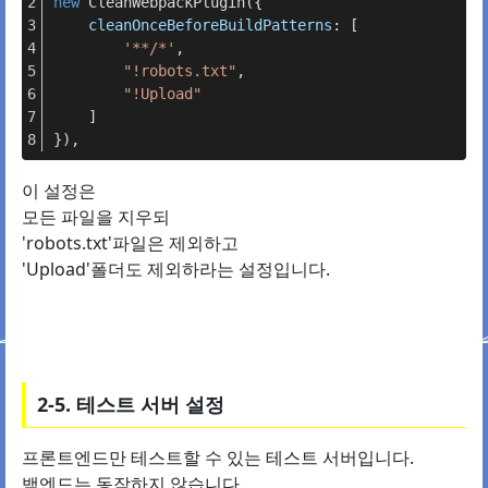
new
CleanWebpackPlugin
({
cleanOnceBeforeBuildPatterns
: [
'**/*'
,
"!robots.txt"
,
"!Upload"
    ]
}),
이 설정은
모든 파일을 지우되
'robots.txt'파일은 제외하고
'Upload'폴더도 제외하라는 설정입니다.
2-5. 테스트 서버 설정
프론트엔드만 테스트할 수 있는 테스트 서버입니다.
백엔드는 동작하지 않습니다.