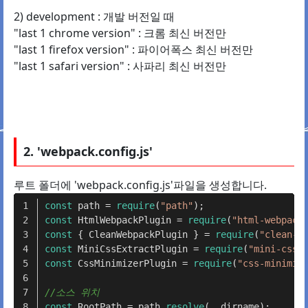
2) development : 개발 버전일 때
"last 1 chrome version" : 크롬 최신 버전만
"last 1 firefox version" : 파이어폭스 최신 버전만
"last 1 safari version" : 사파리 최신 버전만
2. 'webpack.config.js'
루트 폴더에 'webpack.config.js'파일을 생성합니다.
const
 path = 
require
(
"path"
);
const
 HtmlWebpackPlugin = 
require
(
"html-webpack
const
 { CleanWebpackPlugin } = 
require
(
"clean-w
const
 MiniCssExtractPlugin = 
require
(
"mini-css-
const
 CssMinimizerPlugin = 
require
(
"css-minimiz
//소스 위치
const
 RootPath = path.
resolve
(__dirname);