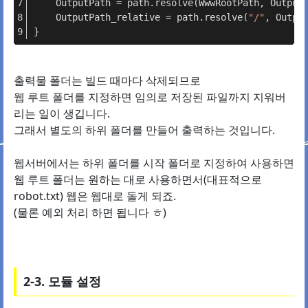
OutputPath
 = path.
resolve
(
WwwRootPath
, 
Output
OutputPath
_relative = path.
resolve
(
"/"
, 
Outpu
}
출력물 폴더는 빌드 때마다 삭제되므로
웹 루트 폴더를 지정하면 임의로 저장된 파일까지 지워버
리는 일이 생깁니다.
그래서 별도의 하위 폴더를 만들어 출력하는 것입니다.
웹서버에서는 하위 폴더를 시작 폴더로 지정하여 사용하면
웹 루트 폴더는 원하는 대로 사용하면서(대표적으로
robot.txt) 웹은 웹대로 돌게 되죠.
(물론 예외 처리 하면 됩니다 ㅎ)
2-3. 모듈 설정