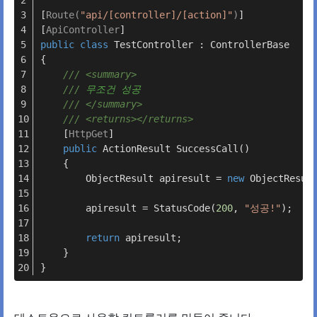
[
Route(
"api/[controller]/[action]"
)
]
[
ApiController
]
public
class
TestController
 : 
ControllerBase
{
///
<summary>
///
 무조건 성공
///
</summary>
///
<returns>
</returns>
    [
HttpGet
]
public
 ActionResult 
SuccessCall
()
    {
        ObjectResult apiresult = 
new
 ObjectResul
        apiresult = StatusCode(
200
, 
"성공!"
);
return
 apiresult;
    }
}