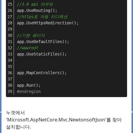
//3.0 api 라우트
app.UseRouting();
//https로 자동 리디렉션
app.UseHttpsRedirection();
//기본 페이지
app.UseDefaultFiles();
//wwwroot
app.UseStaticFiles();
app.MapControllers();
app.Run();
#
endregion
누겟에서
'Microsoft.AspNetCore.Mvc.NewtonsoftJson'를 찾아
설치합니다.