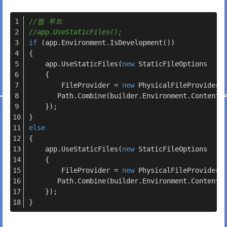
//웹 루트
//app.UseStaticFiles();
if
 (app.Environment.IsDevelopment())
{
	app.UseStaticFiles(
new
 StaticFileOptions
	{
		FileProvider = 
new
 PhysicalFileProvider(
	   Path.Combine(builder.Environment.ContentR
	});
}
else
{
	app.UseStaticFiles(
new
 StaticFileOptions
	{
		FileProvider = 
new
 PhysicalFileProvider(
	   Path.Combine(builder.Environment.ContentR
	});
}