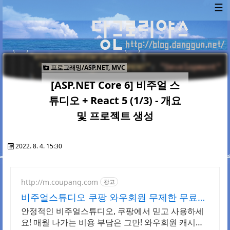
☰
프로그래밍/ASP.NET, MVC
[ASP.NET Core 6] 비주얼 스
튜디오 + React 5 (1/3) - 개요
및 프로젝트 생성
2022. 8. 4. 15:30
http://m.coupang.com
광고
비주얼스튜디오 쿠팡 와우회원 무제한 무료배
송
안정적인 비주얼스튜디오, 쿠팡에서 믿고 사용하세
요! 매월 나가는 비용 부담은 그만! 와우회원 캐시적