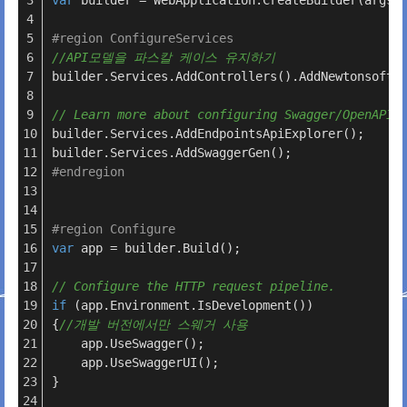
var
 builder = WebApplication.CreateBuilder(args)
#
region
 ConfigureServices
//API모델을 파스칼 케이스 유지하기
builder.Services.AddControllers().AddNewtonsoftJ
// Learn more about configuring Swagger/OpenAPI 
builder.Services.AddEndpointsApiExplorer();
builder.Services.AddSwaggerGen();
#
endregion
#
region
 Configure
var
 app = builder.Build();
// Configure the HTTP request pipeline.
if
 (app.Environment.IsDevelopment())
{
//개발 버전에서만 스웨거 사용
	app.UseSwagger();
	app.UseSwaggerUI();
}