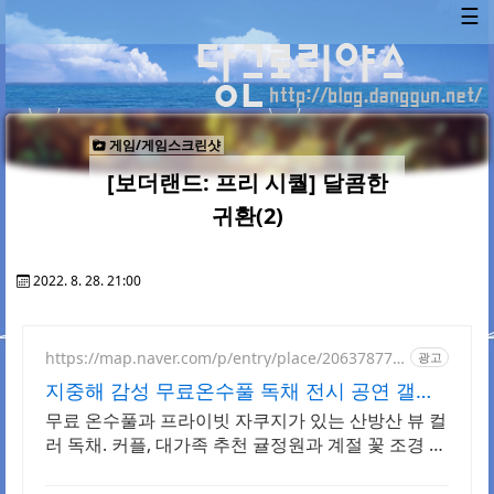
☰
게임/게임스크린샷
[보더랜드: 프리 시퀄] 달콤한
귀환(2)
2022. 8. 28. 21:00
https://map.naver.com/p/entry/place/206378770
광고
8
지중해 감성 무료온수풀 독채 전시 공연 갤러
리 문화공간
무료 온수풀과 프라이빗 자쿠지가 있는 산방산 뷰 컬
러 독채. 커플, 대가족 추천 귤정원과 계절 꽃 조경 산
책, 호텔급 침구로 푹 쉬는 제주 감성 빌리지 독채.