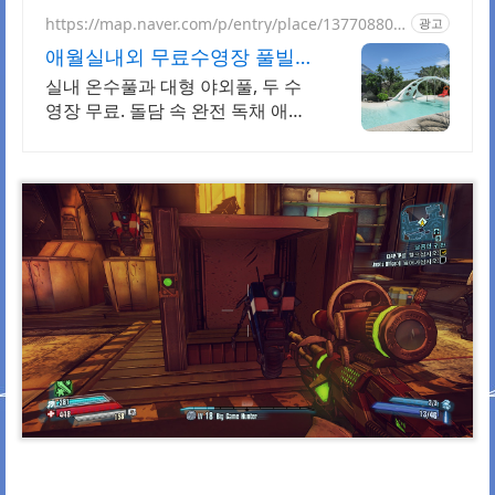
https://map.naver.com/p/entry/place/137708803
광고
3
애월실내외 무료수영장 풀빌라
반려견 동반 이국적 감성숙소
실내 온수풀과 대형 야외풀, 두 수
영장 무료. 돌담 속 완전 독채 애월
풀빌라. 물놀이용품 완비, 아이도
반려견도 환영. 이국적 감성에 불멍
과 파티까지 즐겨요.