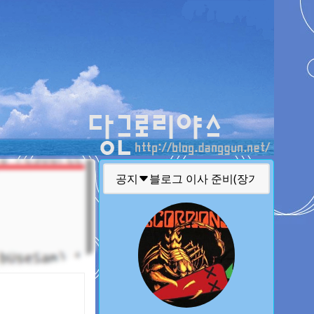
티스토리툴바
공지
글 퍼가실때 주의 사항