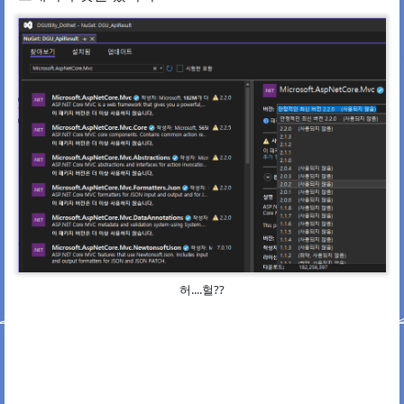
허....헐??