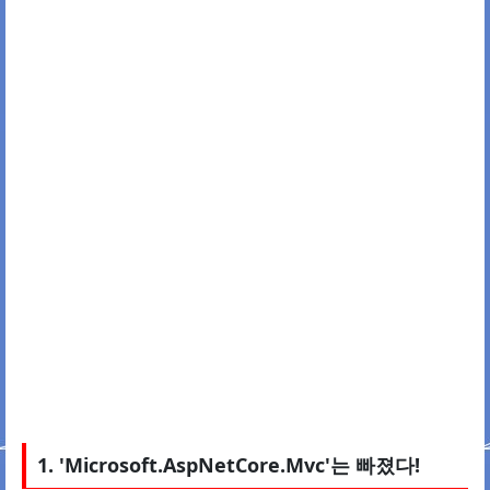
1. 'Microsoft.AspNetCore.Mvc'는 빠졌다!