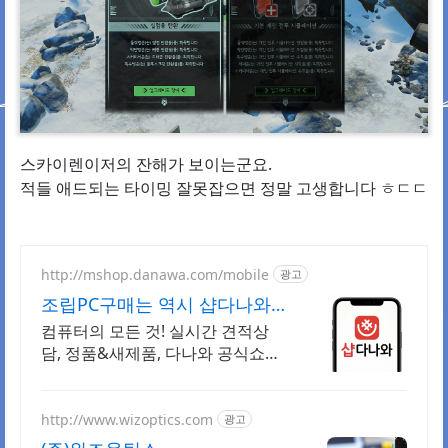
스카이렌이저의 잔해가 보이는군요.
적들 애드되는 타이밍 잘못잡으면 정말 고생합니다 ㅎㄷㄷ
http://mshop.danawa.com/mobile
광고
조립PC구매는 역시 샵다나와
최대 36개월 무이자 할부
컴퓨터의 모든 것! 실시간 견적상
담, 정품&새제품, 다나와 공식쇼핑
몰
http://www.wizoptics.com
광고