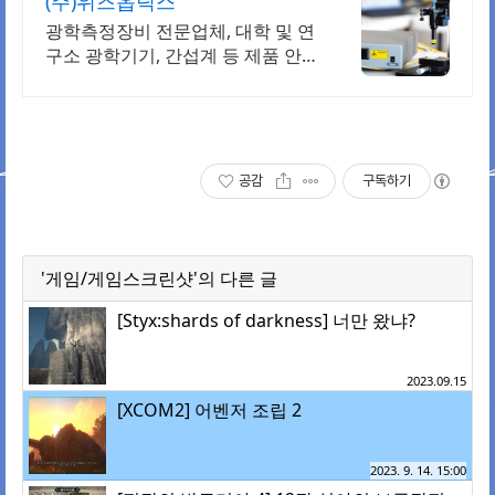
(주)위즈옵틱스
광학측정장비 전문업체, 대학 및 연
구소 광학기기, 간섭계 등 제품 안
내.
공감
구독하기
'게임/게임스크린샷'의 다른 글
[Styx:shards of darkness] 너만 왔냐?
2023.09.15
[XCOM2] 어벤저 조립 2
2023. 9. 14. 15:00