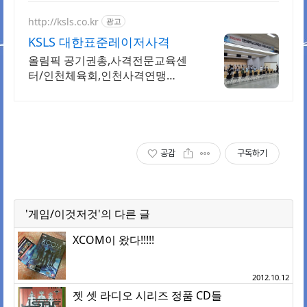
http://ksls.co.kr
광고
KSLS 대한표준레이저사격
올림픽 공기권총,사격전문교육센
터/인천체육회,인천사격연맹
MOU/7세~성인/체험 대회
공감
구독하기
'게임/이것저것'의 다른 글
XCOM이 왔다!!!!!
2012.10.12
젯 셋 라디오 시리즈 정품 CD들