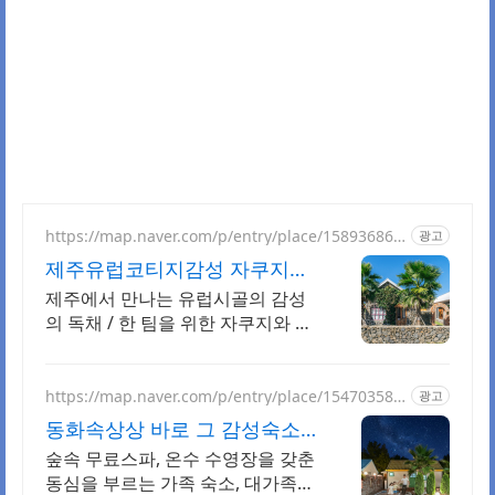
https://map.naver.com/p/entry/place/158936865
광고
6
제주유럽코티지감성 자쿠지독
채 프라이빗 제주여행, 유럽감
제주에서 만나는 유럽시골의 감성
성
의 독채 / 한 팀을 위한 자쿠지와 전
용온실바베큐 모두 다른 다양한 유
럽 감성의 제주독채에서 즐기는 프
라이빗 자쿠지와 전용온실바베큐
https://map.naver.com/p/entry/place/154703587
광고
9
동화속상상 바로 그 감성숙소
제주서쪽 오설록근처 완벽독채
숲속 무료스파, 온수 수영장을 갖춘
동심을 부르는 가족 숙소, 대가족환