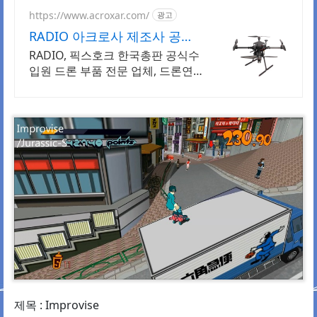
https://www.acroxar.com/
광고
RADIO 아크로사 제조사 공식
지정 판매업체
RADIO, 픽스호크 한국총판 공식수
입원 드론 부품 전문 업체, 드론연
구의 모든것 대량구매시 특별한 가
격과 혜택, 신제품대량입고, 도매회
원우대
제목 : Improvise