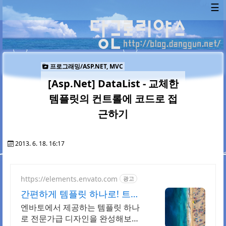
☰
프로그래밍/ASP.NET, MVC
[Asp.Net] DataList - 교체한
템플릿의 컨트롤에 코드로 접
근하기
2013. 6. 18. 16:17
https://elements.envato.com
광고
간편하게 템플릿 하나로! 트렌
드를 이끄는 인기 콘텐츠
엔바토에서 제공하는 템플릿 하나
로 전문가급 디자인을 완성해보세