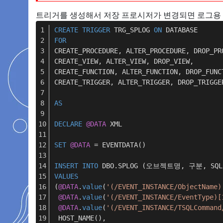
트리거를 생성해서 저장 프로시저가 변경되면 로그용 
CREATE
TRIGGER
 TRG_SPLOG 
ON
 DATABASE
FOR
CREATE_PROCEDURE, ALTER_PROCEDURE, DROP_PR
CREATE_VIEW, ALTER_VIEW, DROP_VIEW,
CREATE_FUNCTION, ALTER_FUNCTION, DROP_FUNC
CREATE_TRIGGER, ALTER_TRIGGER, DROP_TRIGGE
AS
DECLARE
@DATA
 XML
SET
@DATA
=
 EVENTDATA()
INSERT
INTO
 DBO.SPLOG (오브젝트명, 구분, SQ
VALUES
(
@DATA
.
value
(
'(/EVENT_INSTANCE/ObjectName)
@DATA
.
value
(
'(/EVENT_INSTANCE/EventType)[
@DATA
.
value
(
'(/EVENT_INSTANCE/TSQLCommand
 HOST_NAME(),