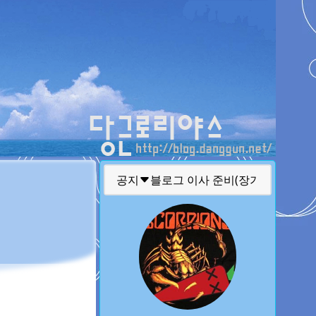
티스토리툴바
공지
글 퍼가실때 주의 사항