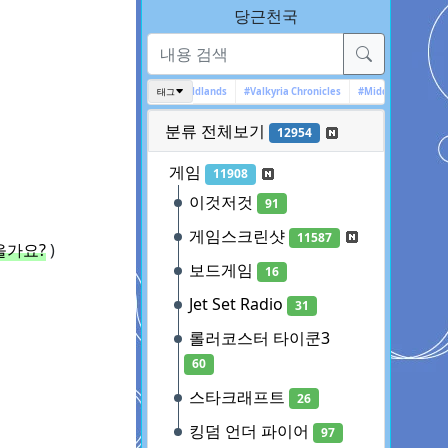
당근천국
#인디게임
#Ghost Recon Wildlands
태그
#Valkyria Chronicles
#Middle-earth
#아
분류 전체보기
12954
게임
11908
이것저것
91
게임스크린샷
11587
을가요?
)
보드게임
16
Jet Set Radio
31
롤러코스터 타이쿤3
60
스타크래프트
26
킹덤 언더 파이어
97