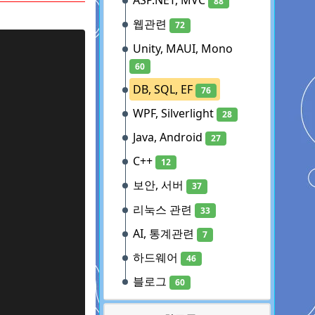
ASP.NET, MVC
88
웹관련
72
Unity, MAUI, Mono
60
DB, SQL, EF
76
WPF, Silverlight
28
Java, Android
27
C++
12
보안, 서버
37
리눅스 관련
33
AI, 통계관련
7
하드웨어
46
블로그
60