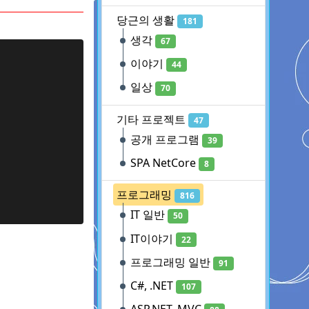
당근의 생활
181
생각
67
이야기
44
일상
70
기타 프로젝트
47
공개 프로그램
39
SPA NetCore
8
프로그래밍
816
IT 일반
50
IT이야기
22
프로그래밍 일반
91
C#, .NET
107