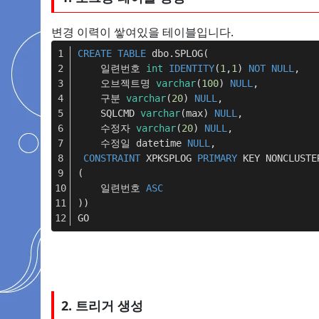
변경 이력이 쌓여있을 테이블입니다.
CREATE
TABLE
 dbo.SPLOG(
	일련번호 
int
IDENTITY
(
1
,
1
) 
NOT
NULL
,
	오브젝트명 
varchar
(
100
) 
NULL
,
	구분 
varchar
(
20
) 
NULL
,
	SQLCMD 
varchar
(max) 
NULL
,
	수정자 
varchar
(
20
) 
NULL
,
	수정일 datetime 
NULL
,
CONSTRAINT
 XPKSPLOG 
PRIMARY
 KEY NONCLUSTE
(
	일련번호 
ASC
))
GO
2. 트리거 생성