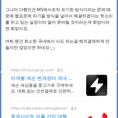
그나마 다행인건 MS에서조차 포기한 방식이라는 문제 때
문에 웹표준에 자기들 방식을 넣어서 해결하겠다는 헛소리
를 하고 있는 실정이라 얼마 못버틸 것이라는게 희망이라
면 희망이죠.
어찌 됐건 최소한 국내에서 사도 되는걸 해외결제하게 만
들지만 않았으면 하네요-_-;
https://m.bunjang.co.kr/
광고
미개봉 넥슨 번개장터 국내 최
대 브랜드 중고거래
넥슨 새상품을 중고가로 구매하세
요. 대화 없는 안전결제로 간편하
게! 전국 각지에서 올라오는 전국구
최다 상품 매일 10만 개 이상의 신
규 상품 업로드
https://cafe.naver.com/qqkorea1
광고
중국사이트 어플 가입 대행