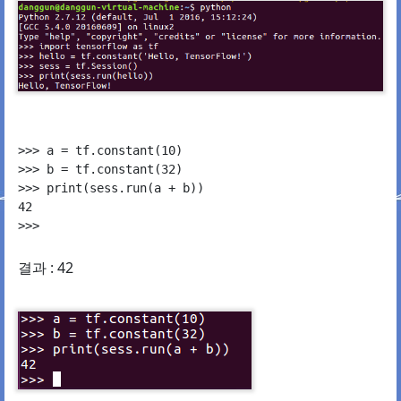
>>> a = tf.constant(10)

>>> b = tf.constant(32)

>>> print(sess.run(a + b))

42

결과 : 42