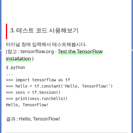
3. 테스트 코드 사용해보기
터미널 창에 입력해서 테스트해봅시다.
(참고 : tensorflow.org -
Test the TensorFlow
installation
)
$ python

...

>>> import tensorflow as tf

>>> hello = tf.constant('Hello, TensorFlow!')

>>> sess = tf.Session()

>>> print(sess.run(hello))

결과 : Hello, TensorFlow!