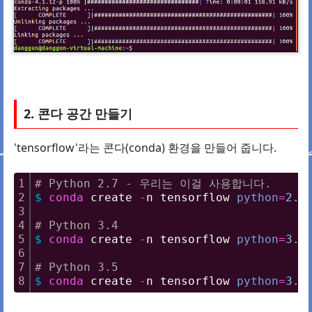
2. 콘다 공간 만들기
'tensorflow'라는 콘다(conda) 환경을 만들어 줍니다.
1
# Python 2.7 - 우리는 이걸 사용합니다.
2
$
conda
 create 
-
n tensorflow 
python
=
2.
7
3
4
# Python 3.4
5
$
conda
 create 
-
n tensorflow 
python
=
3.
4
6
7
# Python 3.5
8
$
conda
 create 
-
n tensorflow 
python
=
3.
5