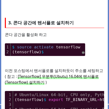
3. 콘다 공간에 텐서플로 설치하기
콘다 공간을 활성화 하고
1
$
source
activate
 tensorflow
2
(tensorflow)
$
cs
이전 포스팅에서 텐서플로를 설치하듯이 주소를 세팅하고
( 참고 :
[Tensorflow] 우분투(Ubutu) 16.04에 텐서플로
(Tensorflow) 설치하기
)
1
# Ubuntu/Linux 64-bit, CPU only, Py
2
(tensorflow)
$
export
 TF_BINARY_URL
=
htt
3