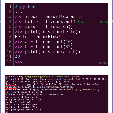
1
$
python
2
...
3
>
>
>
 import tensorflow as tf
4
>
>
>
 hello 
=
 tf.constant(
'Hello, Tensor
5
>
>
>
 sess 
=
 tf.Session()
6
>
>
>
 print(sess.run(hello))
7
Hello, TensorFlow
!
8
>
>
>
 a 
=
 tf.constant(
10
)
9
>
>
>
 b 
=
 tf.constant(
32
)
10
>
>
>
 print(sess.run(a 
+
 b))
11
42
12
>
>
>
Colored by C