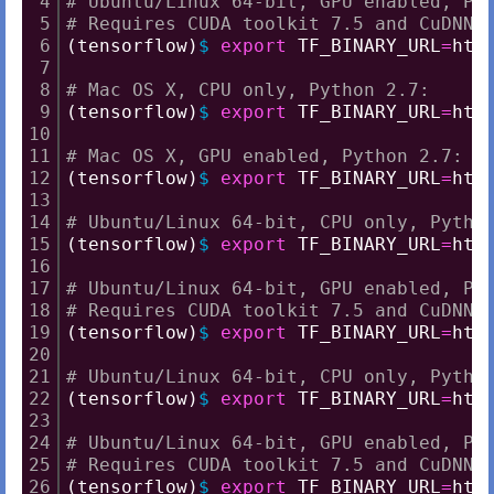
4
# Ubuntu/Linux 64-bit, GPU enabled, Py
5
# Requires CUDA toolkit 7.5 and CuDNN 
6
(tensorflow)
$
export
 TF_BINARY_URL
=
htt
7
8
# Mac OS X, CPU only, Python 2.7:
9
(tensorflow)
$
export
 TF_BINARY_URL
=
htt
10
11
# Mac OS X, GPU enabled, Python 2.7:
12
(tensorflow)
$
export
 TF_BINARY_URL
=
htt
13
14
# Ubuntu/Linux 64-bit, CPU only, Pytho
15
(tensorflow)
$
export
 TF_BINARY_URL
=
htt
16
17
# Ubuntu/Linux 64-bit, GPU enabled, Py
18
# Requires CUDA toolkit 7.5 and CuDNN 
19
(tensorflow)
$
export
 TF_BINARY_URL
=
htt
20
21
# Ubuntu/Linux 64-bit, CPU only, Pytho
22
(tensorflow)
$
export
 TF_BINARY_URL
=
htt
23
24
# Ubuntu/Linux 64-bit, GPU enabled, Py
25
# Requires CUDA toolkit 7.5 and CuDNN 
26
(tensorflow)
$
export
 TF_BINARY_URL
=
htt