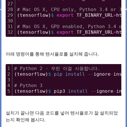
27
28
# Mac OS X, CPU only, Python 3.4 or 3.
29
(tensorflow)
$
export
 TF_BINARY_URL
=
htt
30
31
# Mac OS X, GPU enabled, Python 3.4 or
32
(tensorflow)
$
export
 TF_BINARY_URL
=
htt
아래 명령어를 통해 텐서플로를 설치해 줍니다.
1
# Python 2 - 우린 이걸 사용합니다.
2
(tensorflow)
$
pip
install
-
-
ignore
-
inst
3
4
# Python 3
5
(tensorflow)
$
 pip3 
install
-
-
ignore
-
ins
설치가 끝나면 다음 코드를 넣어 텐서플로가 잘 설치되었
는지 확인해 봅시다.