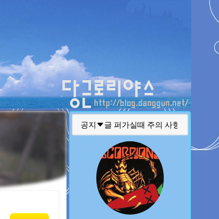
티스토리툴바
공지
글 퍼가실때 주의 사항