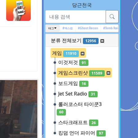
당근천국
툼레이더
#Deus Ex
#배트맨
태그
#엑스컴
#Ghost Recon
#Tomb Raider
#Ghost Recon W
분류 전체보기
12956
게임
11910
이것저것
91
게임스크린샷
11589
보드게임
16
Jet Set Radio
31
롤러코스터 타이쿤3
60
스타크래프트
26
킹덤 언더 파이어
97