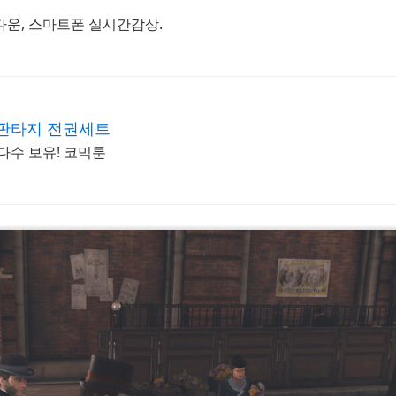
법다운, 스마트폰 실시간감상.
#
 판타지 전권세트
다수 보유! 코믹툰