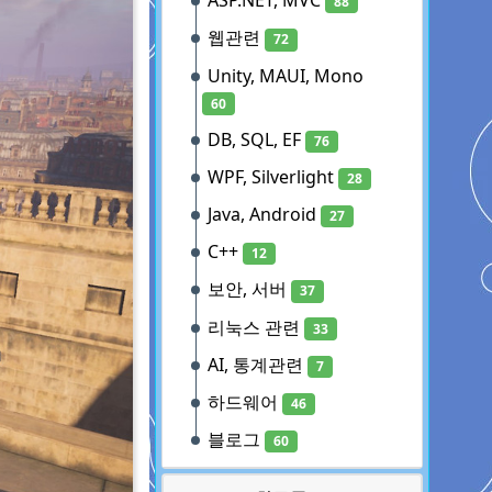
ASP.NET, MVC
88
웹관련
72
Unity, MAUI, Mono
60
DB, SQL, EF
76
WPF, Silverlight
28
Java, Android
27
C++
12
보안, 서버
37
리눅스 관련
33
AI, 통계관련
7
하드웨어
46
블로그
60