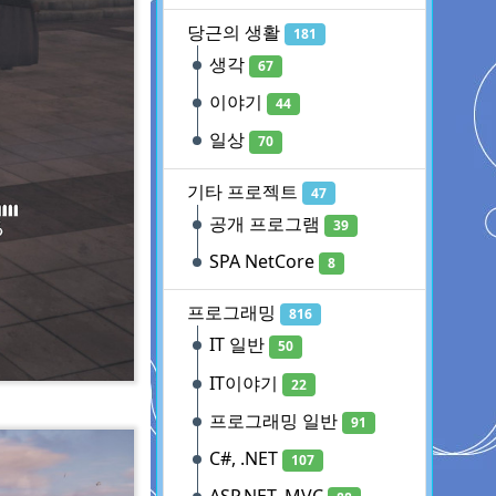
당근의 생활
181
생각
67
이야기
44
일상
70
기타 프로젝트
47
공개 프로그램
39
SPA NetCore
8
프로그래밍
816
IT 일반
50
IT이야기
22
프로그래밍 일반
91
C#, .NET
107