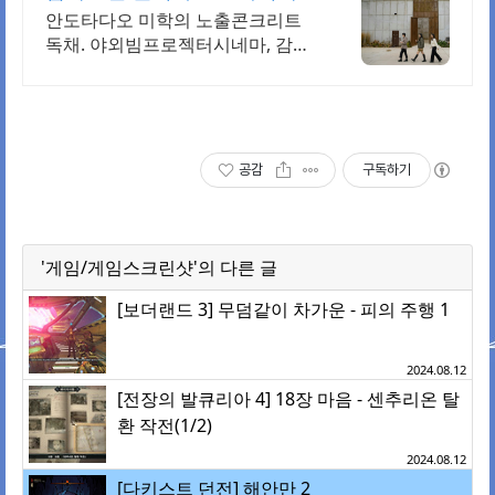
퀸침대 2개 가족/커플 독채
안도타다오 미학의 노출콘크리트
독채. 야외빔프로젝터시네마, 감성
불멍, 무료야외스파 퀸침대2개 여
유로운 숙면. 프리미엄 오베스 어메
니티, 캡슐커피완비. 먼지없는 청결
공감
구독하기
'게임/게임스크린샷'의 다른 글
[보더랜드 3] 무덤같이 차가운 - 피의 주행 1
2024.08.12
[전장의 발큐리아 4] 18장 마음 - 센추리온 탈
환 작전(1/2)
2024.08.12
[다키스트 던전] 해안만 2