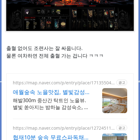
출혈 없어도 조련사는 잘 싸웁니다.
물론 여차하면 전체 출혈 가는 겁니다 ㅋㅋㅋ
https://map.naver.com/p/entry/place/171355044
광고
8
애월숲속 노을맛집, 별빛감성
아기용품 완벽구비, 대가족
해발300m 중산간 탁트인 노을뷰.
별빛 쏟아지는 밤하늘 감성숙소, 호
텔급청결도 최대 14인 복층 독채, 5
개의 침대와 넓은 다이닝룸으로 프
라이빗한 대가족 여행
https://map.naver.com/p/entry/place/127245113
광고
4
협재10분 숲속 무료스파독채