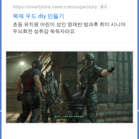
https://smartstore.naver.com/sugarstory
광고
목재 우드 diy 만들기
초등 유치원 어린이 성인 영재반 방과후 취미 시니어
두뇌회전 성취감 쑥쑥자라요