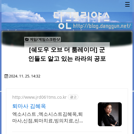
☰
게임/게임스크린샷
[쉐도우 오브 더 툼레이더] 군
인들도 알고 있는 라라의 공포
2024. 11. 25. 14:32
http://www.jrd061tms.co.kr
광고
퇴마사 김혜옥
엑소시스트 ,엑소시스트김혜옥,퇴
마사,신점,퇴마치료,빙의치료,신병
치료, 혼령퇴마치료