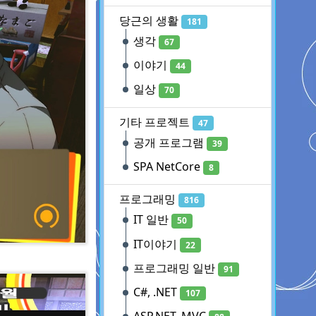
당근의 생활
181
생각
67
이야기
44
일상
70
기타 프로젝트
47
공개 프로그램
39
SPA NetCore
8
프로그래밍
816
IT 일반
50
IT이야기
22
프로그래밍 일반
91
C#, .NET
107