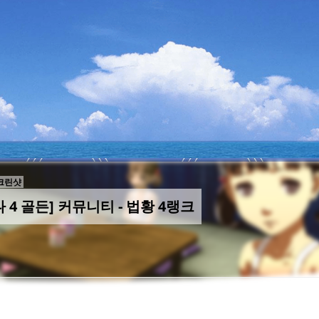
크린샷
 4 골든] 커뮤니티 - 법황 4랭크