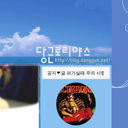
티스토리툴바
공지
글 퍼가실때 주의 사항