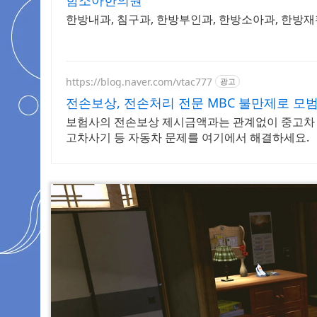
함소아한의원
한방내과, 침구과, 한방부인과, 한방소아과, 한방
https://blog.naver.com/vtac777
광고
전손보상, 전손처리 전문 MBC 불만제로 모
보험사의 전손보상 제시금액과는 관계없이 중고차 
고차사기 등 자동차 문제를 여기에서 해결하세요.