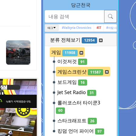
당근천국
트 리콘
#Deus Ex
#인디게임
태그
#Valkyria Chronicles
#IT
#아캄 시리즈
#엑스컴
#XC
분류 전체보기
12954
게임
11908
이것저것
91
게임스크린샷
11587
보드게임
16
Jet Set Radio
31
롤러코스터 타이쿤3
60
스타크래프트
26
킹덤 언더 파이어
97