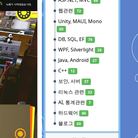
ASP.NET, MVC
88
웹관련
72
Unity, MAUI, Mono
60
DB, SQL, EF
76
WPF, Silverlight
28
Java, Android
27
C++
12
보안, 서버
37
리눅스 관련
33
AI, 통계관련
7
하드웨어
46
블로그
60