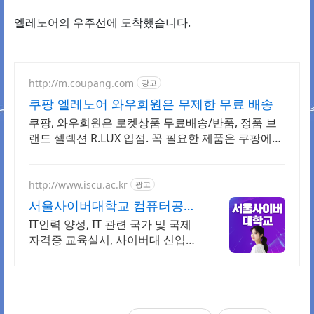
엘레노어의 우주선에 도착했습니다.
http://m.coupang.com
광고
쿠팡 엘레노어 와우회원은 무제한 무료 배송
쿠팡, 와우회원은 로켓상품 무료배송/반품, 정품 브
랜드 셀렉션 R.LUX 입점. 꼭 필요한 제품은 쿠팡에서
더 저렴하게, 로켓배송으로 더 빠르게!
http://www.iscu.ac.kr
광고
서울사이버대학교 컴퓨터공학
과 2026 가을학기 신편입생
IT인력 양성, IT 관련 국가 및 국제
자격증 교육실시, 사이버대 신입생
수 1위 장학금 지급 1위, 학사 석사
박사 온라인복수학위까지