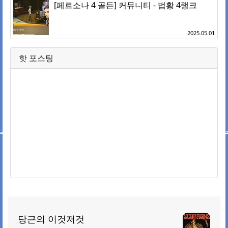
[페르소나 4 골든] 커뮤니티 - 법황 4랭크
2025.05.01
핫 포스팅
당근의 이것저것