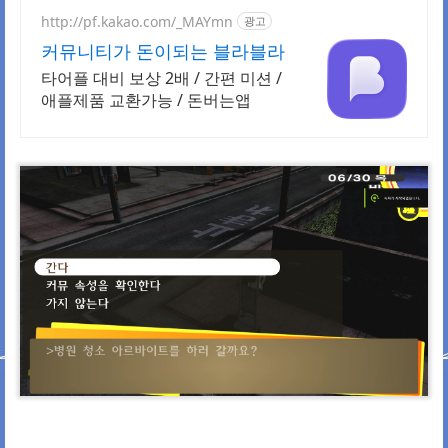
http://pf.kakao.com/_MAYmn
광고
커뮤니티가 돈이되는 블라블라
타어플 대비 보상 2배 / 간편 미션 /
애플제품 교환가능 / 돈버는앱