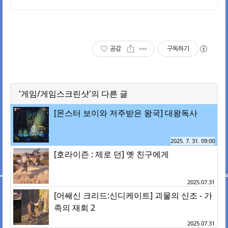
단 인쇄 전문
공감
구독하기
'게임/게임스크린샷'의 다른 글
[몬스터 보이와 저주받은 왕국] 대왕독사
2025. 7. 31. 09:00
[호라이즌 : 제로 던] 옛 친구에게
2025.07.31
[어쌔신 크리드:신디케이트] 괴물의 신조 - 가
족의 재회 2
2025.07.31