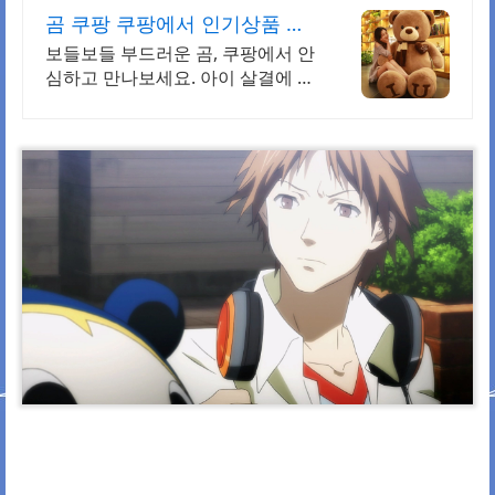
곰 쿠팡 쿠팡에서 인기상품 확
인
보들보들 부드러운 곰, 쿠팡에서 안
심하고 만나보세요. 아이 살결에 닿
는 부드러운 촉감! 와우회원은 무료
반품으로 경험하세요.