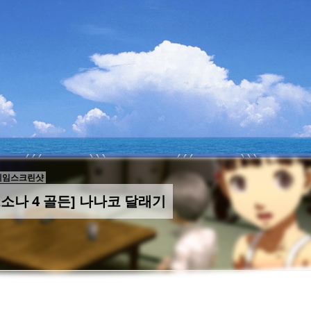
게임스크린샷
소나 4 골든] 나나코 달래기