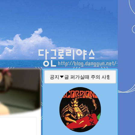
티스토리툴바
공지
글 퍼가실때 주의 사항