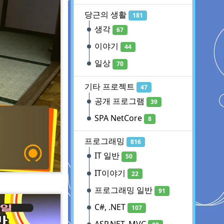
당근의 생활
181
생각
67
이야기
44
일상
70
기타 프로젝트
47
공개 프로그램
39
SPA NetCore
8
프로그래밍
816
IT 일반
50
IT이야기
22
프로그래밍 일반
91
C#, .NET
107