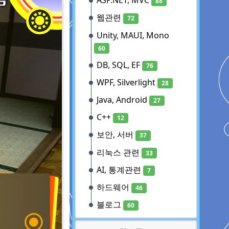
ASP.NET, MVC
88
웹관련
72
Unity, MAUI, Mono
60
DB, SQL, EF
76
WPF, Silverlight
28
Java, Android
27
C++
12
보안, 서버
37
리눅스 관련
33
AI, 통계관련
7
하드웨어
46
블로그
60