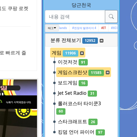
당근천국
식도 쿠팡 로켓
아캄 시리즈
#Ghost Recon Wildlands
태그
#전장의 발큐리아 4
#IT
#XCOM
#배트맨
#고스트
분류 전체보기
12952
로 빠르게 즐
게임
11906
이것저것
91
게임스크린샷
11585
보드게임
16
Jet Set Radio
31
롤러코스터 타이쿤3
60
스타크래프트
26
킹덤 언더 파이어
97