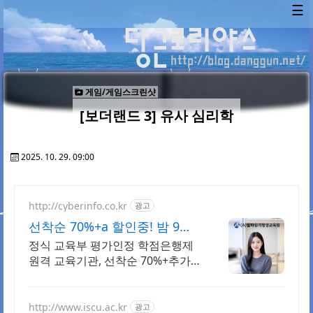
☰
게임/게임스크린샷
[보더랜드 3] 유사 심리학
2025. 10. 29. 09:00
http://cyberinfo.co.kr
광고
선착순 70%+a 할인중! 밤 9시
까지 상담가능!
정식 교육부 평가인정 학점은행제
원격 교육기관, 선착순 70%+추가
할인 모바일 수강 가능, 이수율 높
은 알파원격평생교육원 심리학 학
위취득!
http://www.iscu.ac.kr
광고