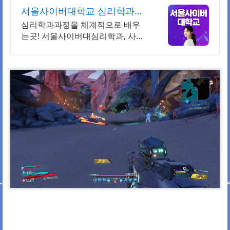
서울사이버대학교 심리학과
2026 가을학기 신편입생
심리학과과정을 체계적으로 배우
는곳! 서울사이버대심리학과, 사이
버대 신입생 수 1위 장학금 지급 1
위, 학사 석사 박사 온라인복수학위
까지