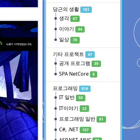
당근의 생활
181
생각
67
이야기
44
일상
70
기타 프로젝트
47
공개 프로그램
39
SPA NetCore
8
프로그래밍
816
IT 일반
50
IT이야기
22
프로그래밍 일반
91
C#, .NET
107