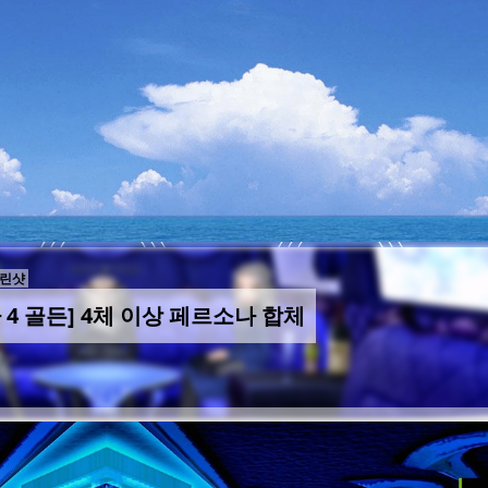
린샷
 4 골든] 4체 이상 페르소나 합체