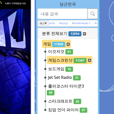
당근천국
스컴
#고스트 리콘
#Middle-earth
태그
#배트맨
#borderlands 2
#아캄 시리즈
#보더랜드2
분류 전체보기
12954
게임
11908
이것저것
91
게임스크린샷
11587
보드게임
16
Jet Set Radio
31
롤러코스터 타이쿤3
60
스타크래프트
26
킹덤 언더 파이어
97