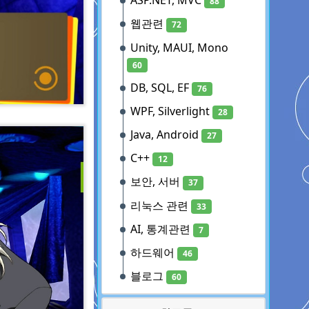
ASP.NET, MVC
88
웹관련
72
Unity, MAUI, Mono
60
DB, SQL, EF
76
WPF, Silverlight
28
Java, Android
27
C++
12
보안, 서버
37
리눅스 관련
33
AI, 통계관련
7
하드웨어
46
블로그
60