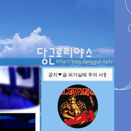
티스토리툴바
공지
글 퍼가실때 주의 사항
질문 하실때