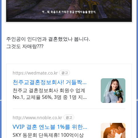
주인공이 인디언과 결혼했었나 봅니다.
그것도 자매랑???
https://wedmate.co.kr
광고
천주교결혼정보회사! 거들짝
이상형 프로필 무료 받아보기
천주교 결혼정보회사 회원수 업계
No.1, 교제율 56%, 3명 중 1명 지인
소개
http://www.nnoble.co.kr
광고
VVIP 결혼 엔노블 1%를 위한
상류층 결정사
SKY 동문회 단독제휴! 100억이상