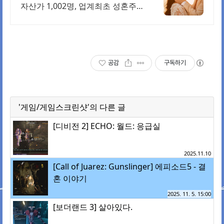
자산가 1,002명, 업계최초 성혼주
의 시행 변호사검증 회원수 공개,
전문직/엘리트/노블레스 전문, 여
성가족부장관대상 2회수상
공감
구독하기
'게임/게임스크린샷'의 다른 글
[디비전 2] ECHO: 월드: 응급실
2025.11.10
[Call of Juarez: Gunslinger] 에피소드5 - 결
혼 이야기
2025. 11. 5. 15:00
[보더랜드 3] 살아있다.